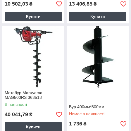
10 502,03
13 406,85
₴
₴
Купити
Купити
Мотобур Maruyama
MAG500RS 363518
В наявності
Бур 400мм*800мм
40 041,79
Немає в наявності
₴
1 736
₴
Купити