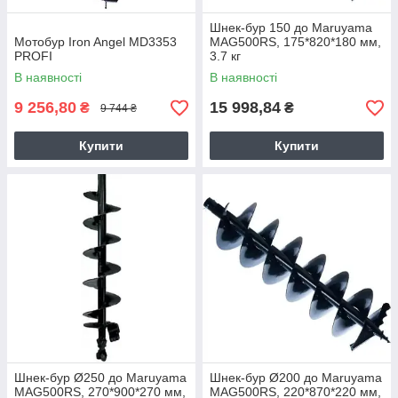
Шнек-бур 150 до Maruyama
Мотобур Iron Angel MD3353
MAG500RS, 175*820*180 мм,
PROFI
3.7 кг
В наявності
В наявності
9 256,80
15 998,84
₴
₴
9 744 ₴
Купити
Купити
Шнек-бур Ø250 до Maruyama
Шнек-бур Ø200 до Maruyama
MAG500RS, 270*900*270 мм,
MAG500RS, 220*870*220 мм,