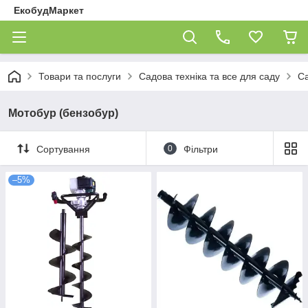
ЕкобудМаркет
Товари та послуги
Садова техніка та все для саду
Са
Мотобур (бензобур)
Сортування
0
Фільтри
–5%