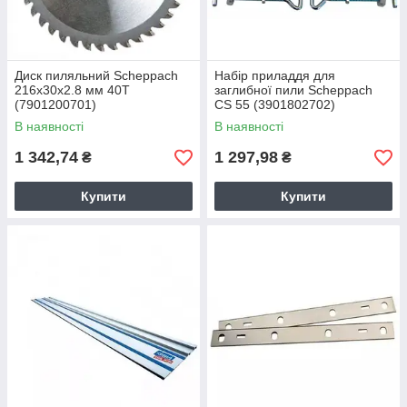
Диск пиляльний Scheppach
Набір приладдя для
216x30x2.8 мм 40T
заглибної пили Scheppach
(7901200701)
CS 55 (3901802702)
В наявності
В наявності
1 342,74
1 297,98
₴
₴
Купити
Купити