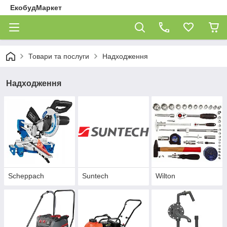
ЕкобудМаркет
Товари та послуги
Надходження
Надходження
Scheppach
Suntech
Wilton