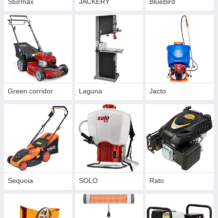
Sturmax
JACKERY
BlueBird
Green corridor
Laguna
Jacto
Sequoia
SOLO
Rato