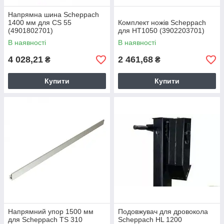
Напрямна шина Scheppach
1400 мм для CS 55
Комплект ножів Scheppach
(4901802701)
для HT1050 (3902203701)
В наявності
В наявності
4 028,21
2 461,68
₴
₴
Купити
Купити
Напрямний упор 1500 мм
Подовжувач для дровокола
для Scheppach TS 310
Scheppach HL 1200