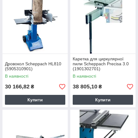
Каретка для циркулярної
Дровокол Scheppach HL810
пили Scheppach Precisa 3.0
(5905310901)
(1901302701)
В наявності
В наявності
30 166,82
38 805,10
₴
₴
Купити
Купити