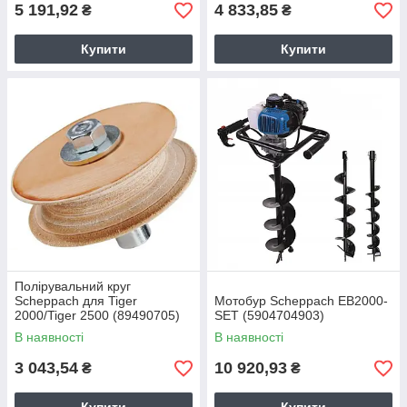
5 191,92
4 833,85
₴
₴
Купити
Купити
Полірувальний круг
Scheppach для Tiger
Мотобур Scheppach EB2000-
2000/Tiger 2500 (89490705)
SET (5904704903)
В наявності
В наявності
3 043,54
10 920,93
₴
₴