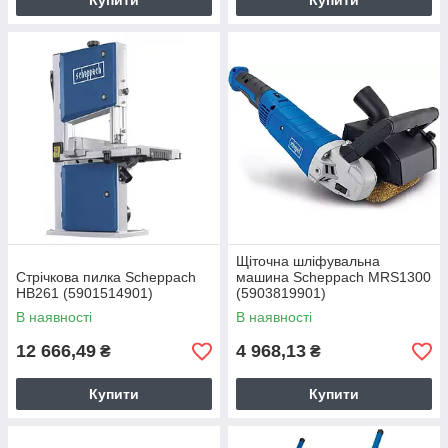
Купити
Купити
Щіточна шліфувальна
Стрічкова пилка Scheppach
машина Scheppach MRS1300
HB261 (5901514901)
(5903819901)
В наявності
В наявності
12 666,49
4 968,13
₴
₴
Купити
Купити