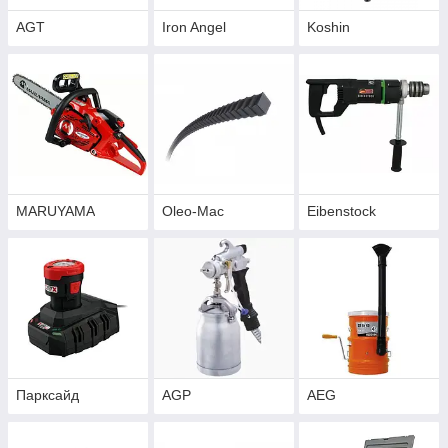
AGT
Iron Angel
Koshin
MARUYAMA
Oleo-Mac
Eibenstock
Парксайд
AGP
AEG