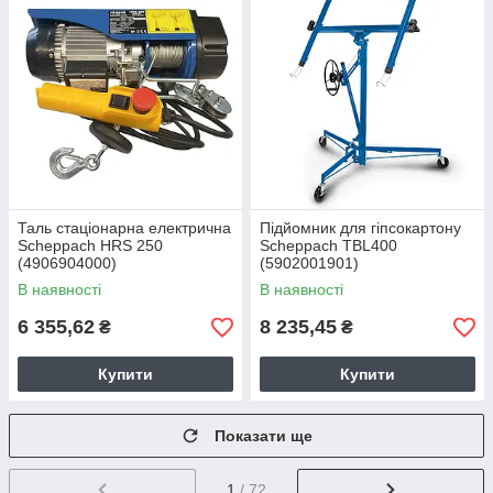
Таль стаціонарна електрична
Підйомник для гіпсокартону
Scheppach HRS 250
Scheppach TBL400
(4906904000)
(5902001901)
В наявності
В наявності
6 355,62
8 235,45
₴
₴
Купити
Купити
Показати ще
1
/ 72