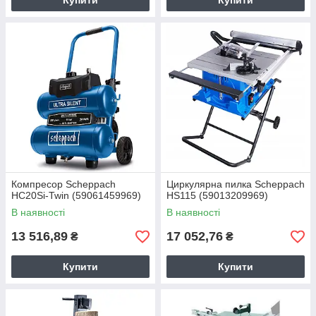
Купити
Купити
Компресор Scheppach
Циркулярна пилка Scheppach
HC20Si-Twin (59061459969)
HS115 (59013209969)
В наявності
В наявності
13 516,89
17 052,76
₴
₴
Купити
Купити