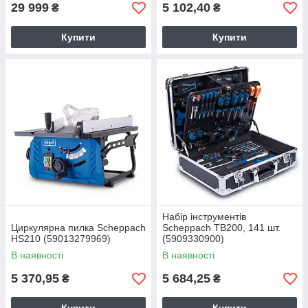
29 999
5 102,40
₴
₴
Купити
Купити
Набір інструментів
Циркулярна пилка Scheppach
Scheppach TB200, 141 шт.
HS210 (59013279969)
(5909330900)
В наявності
В наявності
5 370,95
5 684,25
₴
₴