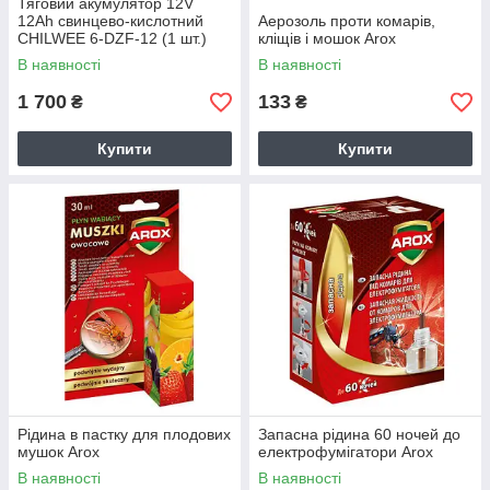
Тяговий акумулятор 12V
12Ah свинцево-кислотний
Аерозоль проти комарів,
CHILWEE 6-DZF-12 (1 шт.)
кліщів і мошок Arox
В наявності
В наявності
1 700
133
₴
₴
Купити
Купити
Рідина в пастку для плодових
Запасна рідина 60 ночей до
мушок Arox
електрофумігатори Arox
В наявності
В наявності