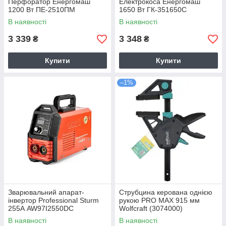
Перфоратор Енергомаш
Електрокоса Енергомаш
1200 Вт ПЕ-2510ПМ
1650 Вт ГК-351650С
В наявності
В наявності
3 339
3 348
₴
₴
Купити
Купити
–1%
Зварювальний апарат-
Струбцина керована однією
інвертор Professional Sturm
рукою PRO MAX 915 мм
255А AW97I2550DC
Wolfcraft (3074000)
В наявності
В наявності