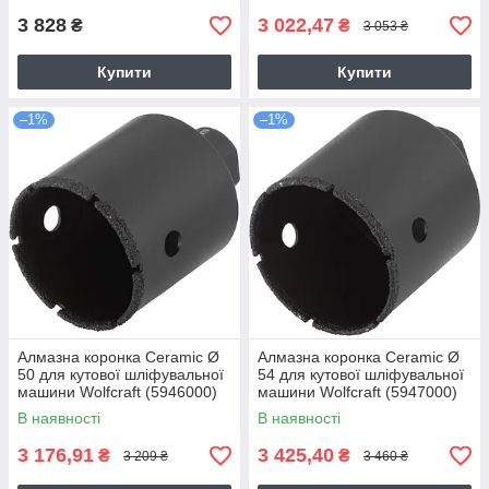
3 828
3 022,47
₴
₴
3 053 ₴
Купити
Купити
–1%
–1%
Алмазна коронка Ceramic Ø
Алмазна коронка Ceramic Ø
50 для кутової шліфувальної
54 для кутової шліфувальної
машини Wolfcraft (5946000)
машини Wolfcraft (5947000)
В наявності
В наявності
3 176,91
3 425,40
₴
₴
3 209 ₴
3 460 ₴