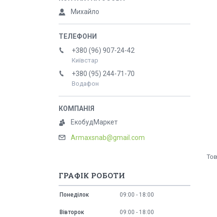
Михайло
+380 (96) 907-24-42
Київстар
+380 (95) 244-71-70
Водафон
ЕкобудМаркет
Armaxsnab@gmail.com
ГРАФІК РОБОТИ
Понеділок
09:00
18:00
Вівторок
09:00
18:00