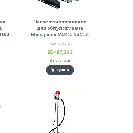
ий
Насос трипоршневий
а
для обприскувача
4180
Maruyama MS415 354151
354151
35 407,22 ₴
В наявності
Купити