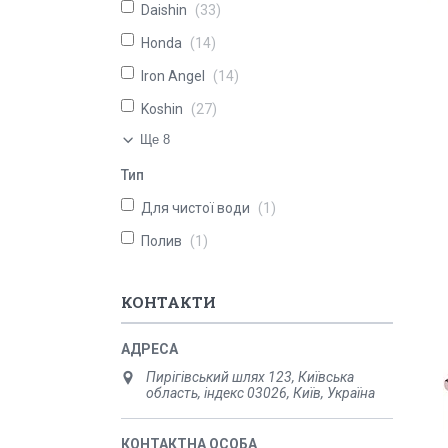
Daishin
33
Honda
14
Iron Angel
14
Koshin
27
Ще 8
Тип
Для чистої води
1
Полив
1
КОНТАКТИ
Пирігівський шлях 123, Київська
область, індекс 03026, Київ, Україна