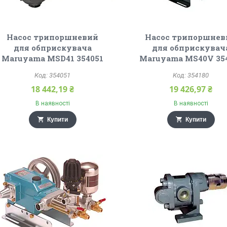
Насос трипоршневий
Насос трипоршнев
для обприскувача
для обприскувач
Maruyama MSD41 354051
Maruyama MS40V 35
354051
354180
18 442,19 ₴
19 426,97 ₴
В наявності
В наявності
Купити
Купити