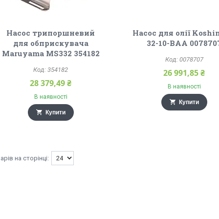
Насос трипоршневий
Насос для олії Koshi
для обприскувача
32-10-BAA 007870
Maruyama MS332 354182
0078707
354182
26 991,85 ₴
28 379,49 ₴
В наявності
В наявності
Купити
Купити