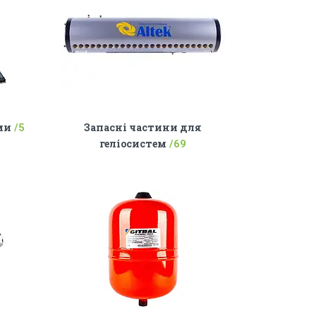
ми
Запасні частини для
5
геліосистем
69