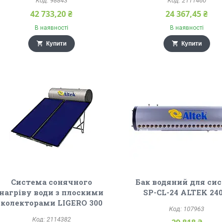
98843
2111460
42 733,20 ₴
24 367,45 ₴
В наявності
В наявності
Купити
Купити
Система сонячного
Бак водяний для си
нагріву води з плоскими
SP-CL-24 ALTEK 240
колекторами LIGERO 300
107963
2114382