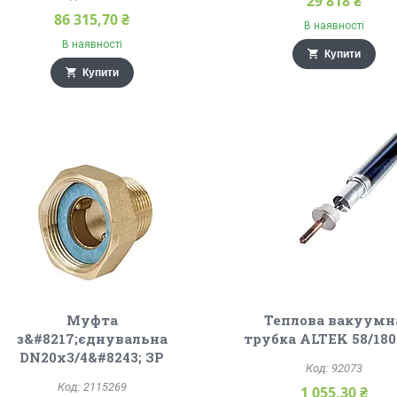
29 818 ₴
86 315,70 ₴
В наявності
В наявності
Купити
Купити
Муфта
Теплова вакуумн
з&#8217;єднувальна
трубка ALTEK 58/180
DN20х3/4&#8243; ЗР
92073
2115269
1 055,30 ₴