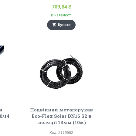
709,84 ₴
В наявності
Купити
а
Подвійний металорукав
0/14
Eco-Flex Solar DN16 S2 в
ізоляції 13мм (10м)
2115582