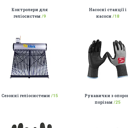
Контролери для
Насосні станції і
геліосистем
насоси
9
18
Сезонні геліосистеми
Рукавички з опор
15
порізам
25