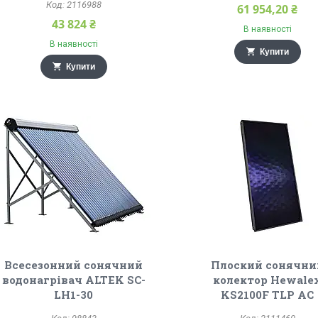
2116988
61 954,20 ₴
43 824 ₴
В наявності
В наявності
Купити
Купити
Всесезонний сонячний
Плоский сонячни
водонагрівач ALTEK SC-
колектор Hewale
LH1-30
KS2100F TLP AC