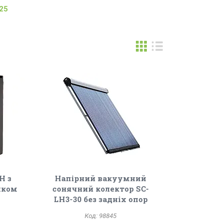
25
Н з
Напірний вакуумний
иком
сонячний колектор SC-
LH3-30 без задніх опор
98845