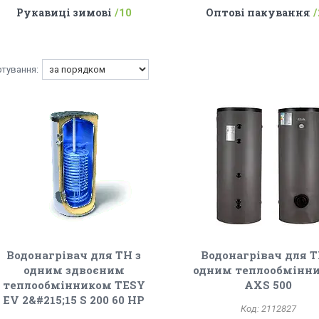
Рукавиці зимові
Оптові пакування
10
Водонагрівач для ТН з
Водонагрівач для Т
одним здвоєним
одним теплообмінн
теплообмінником TESY
AXS 500
EV 2&#215;15 S 200 60 HP
2112827