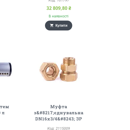
101797
32 809,80 ₴
В наявності
Купити
стем
Муфта
 л
з&#8217;єднувальна
DN16х3/4&#8243; ЗР
2115009