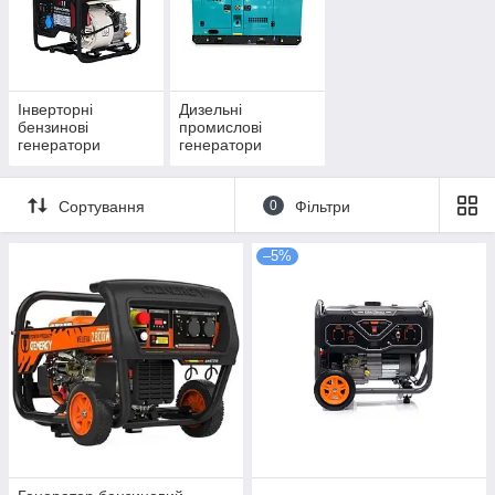
Інверторні
Дизельні
бензинові
промислові
генератори
генератори
Сортування
0
Фільтри
–5%