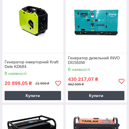
Генератор дизельний INVO
Генератор інверторний Kraft
DGS50W
Dele KD684
В наявності
В наявності
430 217,07
₴
20 899,05
₴
21 999 ₴
462 599 ₴
Купити
Купити