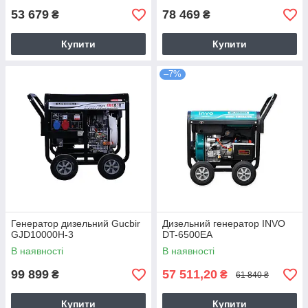
53 679
78 469
₴
₴
Купити
Купити
–7%
Генератор дизельний Gucbir
Дизельний генератор INVO
GJD10000H-3
DT-6500EA
В наявності
В наявності
99 899
57 511,20
₴
₴
61 840 ₴
Купити
Купити