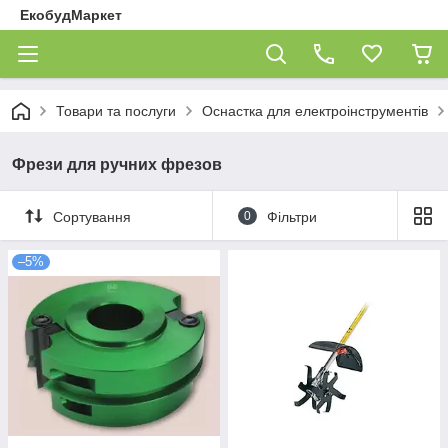
ЕкобудМаркет
Товари та послуги
Оснастка для електроінструментів
Фрези для ручних фрезов
Сортування
0
Фільтри
–5%