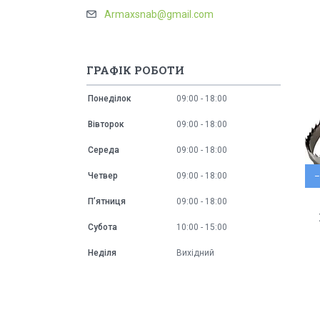
Armaxsnab@gmail.com
ГРАФІК РОБОТИ
Понеділок
09:00
18:00
Вівторок
09:00
18:00
Середа
09:00
18:00
Четвер
09:00
18:00
Пʼятниця
09:00
18:00
Субота
10:00
15:00
Неділя
Вихідний