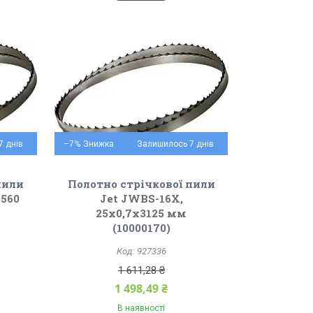
7 днів
–7%
Залишилось 7 днів
пили
Полотно стрічкової пили
2560
Jet JWBS-16X,
25х0,7х3125 мм
(10000170)
927336
1 611,28 ₴
1 498,49 ₴
В наявності