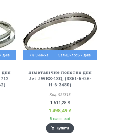
7 днів
–7%
Залишилось 7 днів
 для
Біметалічне полотно для
-712
Jet JWBS-18Q, (3851-6-0.6-
62)
Н-6-3480)
927313
1 611,28 ₴
1 498,49 ₴
В наявності
Купити