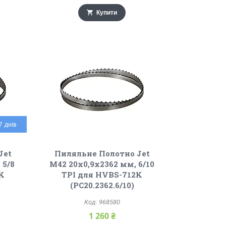
Купити
7 днів
Jet
Пиляльне Полотно Jet
 5/8
М42 20х0,9х2362 мм, 6/10
K
TPI для HVBS-712K
(PC20.2362.6/10)
968580
1 260 ₴