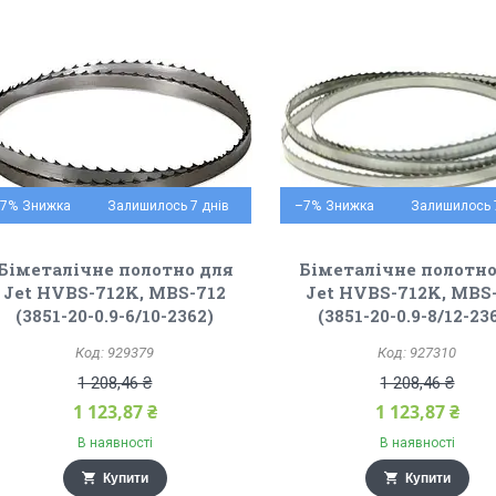
–7%
Залишилось 7 днів
–7%
Залишилось 
Біметалічне полотно для
Біметалічне полотно
Jet HVBS-712K, MBS-712
Jet HVBS-712K, MBS
(3851-20-0.9-6/10-2362)
(3851-20-0.9-8/12-23
929379
927310
1 208,46 ₴
1 208,46 ₴
1 123,87 ₴
1 123,87 ₴
В наявності
В наявності
Купити
Купити