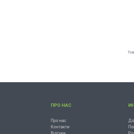
ПРО НАС
И
Про нас
До
Контакти
По
Відгуки
Ро