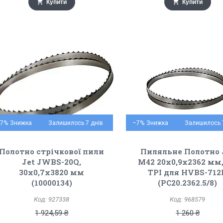
Купити
Купити
–7%
Залишилось 7 днів
–7%
Залишилось 
Полотно стрічкової пили
Пиляльне Полотно 
Jet JWBS-20Q,
М42 20х0,9х2362 мм,
30х0,7х3820 мм
TPI для HVBS-712
(10000134)
(PC20.2362.5/8)
927338
968579
1 924,59 ₴
1 260 ₴