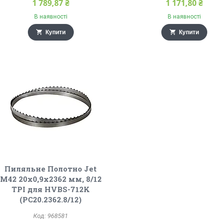
1 789,87 ₴
1 171,80 ₴
В наявності
В наявності
Купити
Купити
Пиляльне Полотно Jet
М42 20х0,9х2362 мм, 8/12
TPI для HVBS-712K
(PC20.2362.8/12)
968581