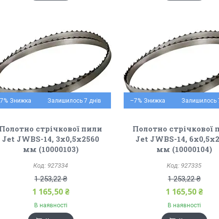
–7%
Залишилось 7 днів
–7%
Залишилось 
Полотно стрічкової пили
Полотно стрічкової 
Jet JWBS-14, 3х0,5х2560
Jet JWBS-14, 6х0,5х
мм (10000103)
мм (10000104)
927334
927335
1 253,22 ₴
1 253,22 ₴
1 165,50 ₴
1 165,50 ₴
В наявності
В наявності