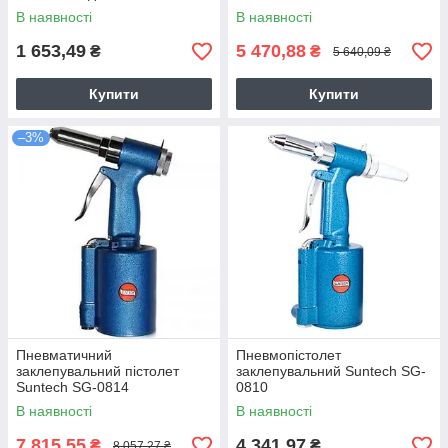
В наявності
В наявності
1 653,49
5 470,88
₴
₴
5 640,09 ₴
Купити
Купити
–3%
Пневматичний
Пневмопістолет
заклепувальний пістолет
заклепувальний Suntech SG-
Suntech SG-0814
0810
В наявності
В наявності
7 815,55
4 341,97
₴
₴
8 057,27 ₴