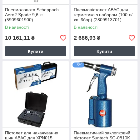
Пневмолопата Scheppach
Пневмопістолет ABAC для
Aero2 Spade 9,6 кг
герметика з набором (100 л/
(5909601900)
хв_6бар) (2809913701)
В наявності
В наявності
10 161,11
2 686,93
₴
₴
Купити
Купити
–3%
Пістолет для накачування
Пневматичний заклепковий
шин ABAC для XPN015
пістолет Suntech SG-0810K