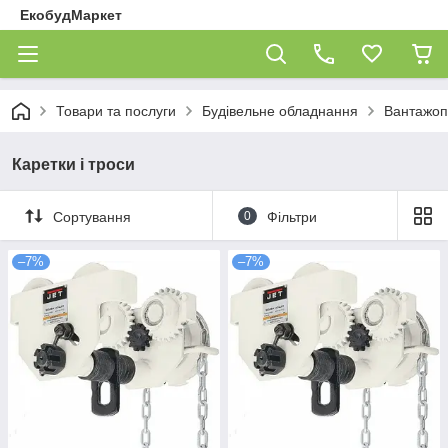
ЕкобудМаркет
Товари та послуги
Будівельне обладнання
Вантажоп
Каретки і троси
Сортування
0
Фільтри
–7%
–7%