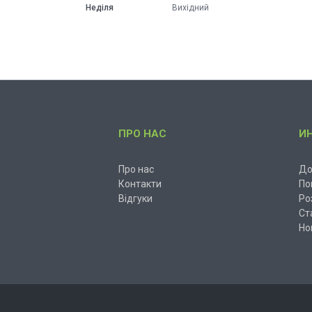
Неділя
Вихідний
ПРО НАС
И
Про нас
До
Контакти
По
Відгуки
Ро
Ст
Но