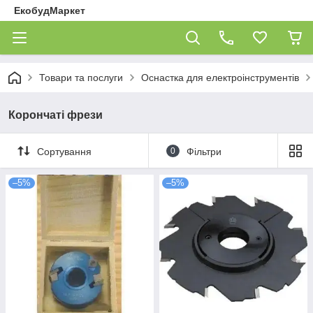
ЕкобудМаркет
Товари та послуги
Оснастка для електроінструментів
Корончаті фрези
Сортування
0
Фільтри
–5%
–5%