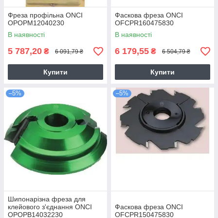
Фреза профільна ONCI
Фаскова фреза ONCI
OPOPM12040230
OFCPR160475830
В наявності
В наявності
5 787,20
6 179,55
₴
₴
6 091,79 ₴
6 504,79 ₴
Купити
Купити
–5%
–5%
Шипонарізна фреза для
клейового з'єднання ONCI
Фаскова фреза ONCI
OPOPB14032230
OFCPR150475830