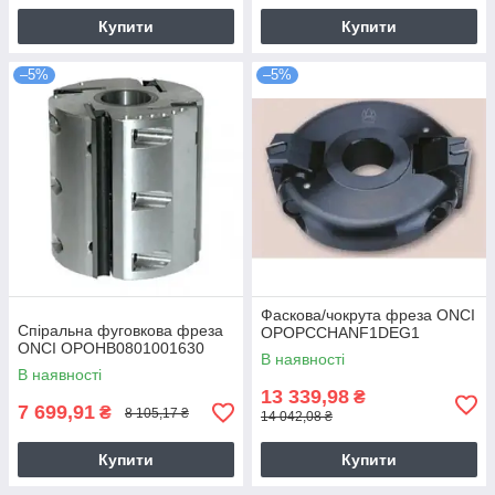
Купити
Купити
–5%
–5%
Фаскова/чокрута фреза ONCI
Спіральна фуговкова фреза
OPOPCCHANF1DEG1
ONCI OPOHB0801001630
В наявності
В наявності
13 339,98
₴
7 699,91
₴
8 105,17 ₴
14 042,08 ₴
Купити
Купити