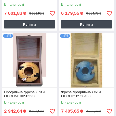
В наявності
В наявності
7 601,83
6 179,55
₴
₴
8 001,92 ₴
6 504,79 ₴
Купити
Купити
–5%
–5%
Профільна фреза ONCI
Фреза профільна ONCI
OPOHM100502230
OPOHP18530430
В наявності
В наявності
2 942,64
7 405,65
₴
₴
3 097,52 ₴
7 795,42 ₴