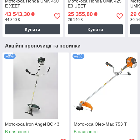
Мотокоса Honda UMK 450
Мотокоса Honda UMK 425
Мот
E XEET
E3 UEET
UMK
43 543,30
25 355,80
29 
₴
₴
44 890 ₴
26 140 ₴
30 54
Купити
Купити
Акційні пропозиції та новинки
–8%
–7%
Мотокоса Iron Angel BC 43
Мотокоса Oleo-Mac 753 T
В наявності
В наявності