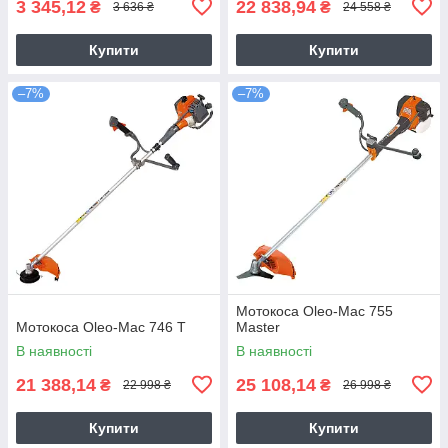
3 345,12
22 838,94
₴
₴
3 636 ₴
24 558 ₴
Купити
Купити
–7%
–7%
Мотокоса Oleo-Mac 755
Мотокоса Oleo-Mac 746 T
Master
В наявності
В наявності
21 388,14
25 108,14
₴
₴
22 998 ₴
26 998 ₴
Купити
Купити