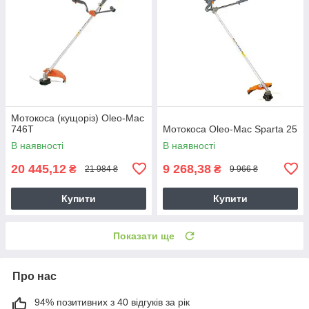
Мотокоса (кущоріз) Оleo-Мас
746Т
Мотокоса Oleo-Mac Sparta 25
В наявності
В наявності
20 445,12
9 268,38
₴
₴
21 984 ₴
9 966 ₴
Купити
Купити
Показати ще
Про нас
94% позитивних з 40 відгуків за рік