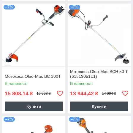
–7%
–7%
Мотoкоса Oleo-Mac BCH 50 T
Мотокоса Oleo-Mac BC 300T
(61519051E1)
В наявності
В наявності
15 808,14
13 944,42
₴
₴
16 998 ₴
14 994 ₴
Купити
Купити
–7%
–7%