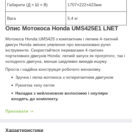
Габарити (Д × Ш × В)
1707×222×423мм
Вага
5,4 кг
Опис
Мотокоса Honda UMS425E1 LNET
Мотокоса Honda UMS425 з компактним і легким 4-тактний
двигун Honda змінює уявлення про механізовані ручні
інструменти. Скористайтеся перевагами 4-тактних
портативних двигунів Honda: легкий запуск як прогрітого, так і
холодного двигуна, менше шкідливих викидів ишуму.
Проста і надійна конструкція робочого механізму.
Зручна і легка мотокоса з чотиритактним двигуном
Рукоятка типу петля
Насадка з нейлоновою волосінню і окуляри
входять до комплекту.
Приховати
Характеристики