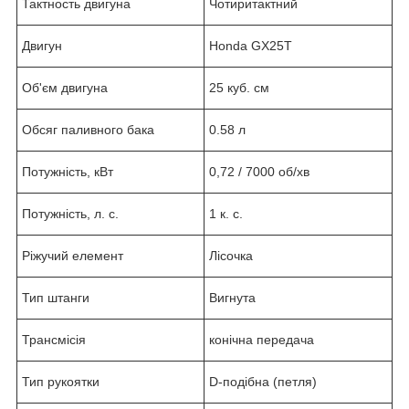
Тактность двигуна
Чотиритактний
Двигун
Honda GХ25Т
Об'єм двигуна
25 куб. см
Обсяг паливного бака
0.58 л
Потужність, кВт
0,72 / 7000 об/хв
Потужність, л. с.
1 к. с.
Ріжучий елемент
Лісочка
Тип штанги
Вигнута
Трансмісія
конічна передача
Тип рукоятки
D-подібна (петля)