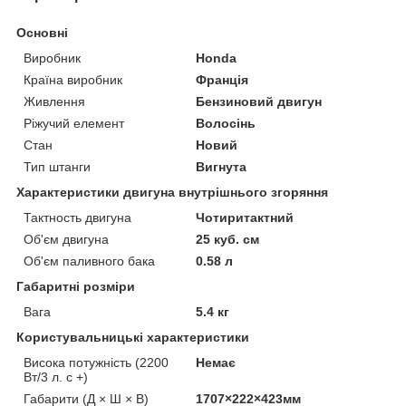
Основні
Виробник
Honda
Країна виробник
Франція
Живлення
Бензиновий двигун
Ріжучий елемент
Волосінь
Стан
Новий
Тип штанги
Вигнута
Характеристики двигуна внутрішнього згоряння
Тактность двигуна
Чотиритактний
Об'єм двигуна
25 куб. см
Об'єм паливного бака
0.58 л
Габаритні розміри
Вага
5.4 кг
Користувальницькі характеристики
Висока потужність (2200
Немає
Вт/3 л. с +)
Габарити (Д × Ш × В)
1707×222×423мм