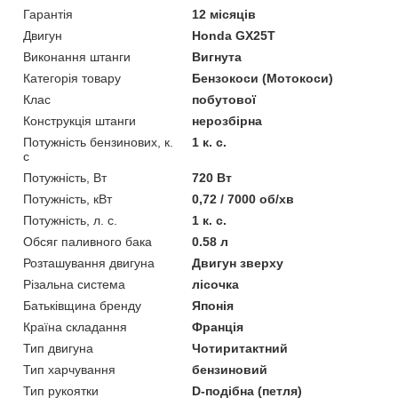
Гарантія
12 місяців
Двигун
Honda GХ25Т
Виконання штанги
Вигнута
Категорія товару
Бензокоси (Мотокоси)
Клас
побутової
Конструкція штанги
нерозбірна
Потужність бензинових, к.
1 к. с.
с
Потужність, Вт
720 Вт
Потужність, кВт
0,72 / 7000 об/хв
Потужність, л. с.
1 к. с.
Обсяг паливного бака
0.58 л
Розташування двигуна
Двигун зверху
Різальна система
лісочка
Батьківщина бренду
Японія
Країна складання
Франція
Тип двигуна
Чотиритактний
Тип харчування
бензиновий
Тип рукоятки
D-подібна (петля)