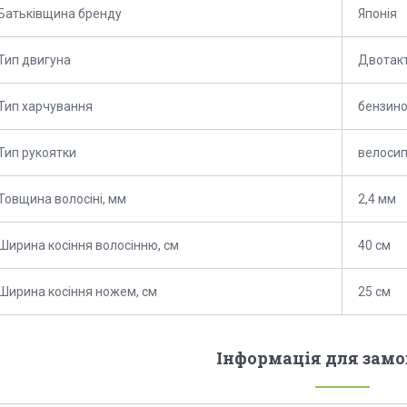
Батьківщина бренду
Японія
Тип двигуна
Двотак
Тип харчування
бензин
Тип рукоятки
велоси
Товщина волосіні, мм
2,4 мм
Ширина косіння волосінню, см
40 см
Ширина косіння ножем, см
25 см
Інформація для зам