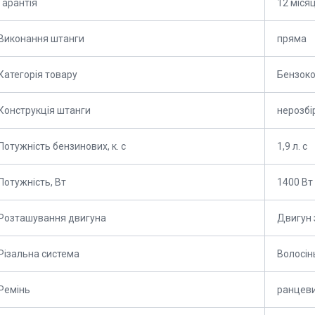
Гарантія
12 місяц
Виконання штанги
пряма
Категорія товару
Бензоко
Конструкція штанги
нерозбі
Потужність бензинових, к. с
1,9 л. с
Потужність, Вт
1400 Вт
Розташування двигуна
Двигун 
Різальна система
Волосін
Ремінь
ранцев