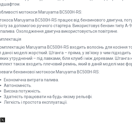
ндшафтом.
обливості мотокоси Maruyama BC500H-RS:
токоса Maruyama BC500H-RS працює від бензинового двигуна, потужн
боту за допомогою ручного стартера. Використовує бензин типу А-
л палива. Охолодження двигуна використовується повітряне.
мплектація
комплектацію Maruyama BC500H-RS входить волосінь для косіння то
 даної моделі жорсткий. Штанга – пряма, у зв'язку з чим підходить 
яких утруднений – під лавками, біля клумб і між деревами. Штанга 
мплект також входить плечовий ремінь, який в даній моделі має фо
реваги бензинової мотокоси Maruyama BC500H-RS:
Економічна витрата палива.
Автономність.
Висока потужність.
Здатність працювати на будь-якому рельєфі.
Легкість і простота експлуатації.