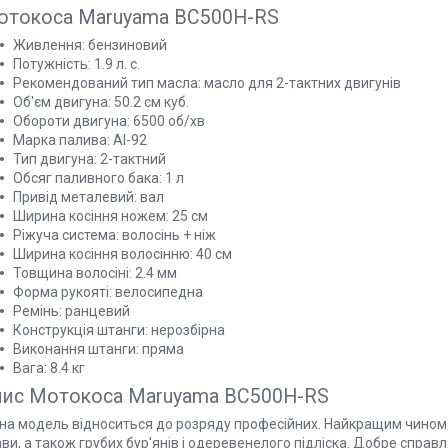
отокоса Maruyama BC500H-RS
Живлення: бензиновий
Потужність: 1.9 л. с.
Рекомендований тип масла: масло для 2-тактних двигунів
Об'єм двигуна: 50.2 см куб.
Обороти двигуна: 6500 об/хв
Марка палива: АІ-92
Тип двигуна: 2-тактний
Обсяг паливного бака: 1 л
Привід металевий: вал
Ширина косіння ножем: 25 см
Ріжуча система: волосінь + ніж
Ширина косіння волосінню: 40 см
Товщина волосіні: 2.4 мм
Форма рукояті: велосипедна
Ремінь: ранцевий
Конструкція штанги: нерозбірна
Виконання штанги: пряма
Вага: 8.4 кг
пис
Мотокоса Maruyama BC500H-RS
на модель відноситься до розряду професійних. Найкращим чином 
ви, а також грубих бур'янів і одеревенелого підліска. Добре справ