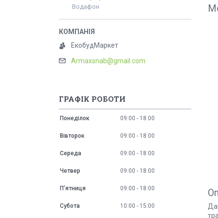
М
Водафон
ЕкобудМаркет
Armaxsnab@gmail.com
ГРАФІК РОБОТИ
Понеділок
09:00
18:00
Вівторок
09:00
18:00
Середа
09:00
18:00
Четвер
09:00
18:00
Пʼятниця
09:00
18:00
О
Да
Субота
10:00
15:00
тра