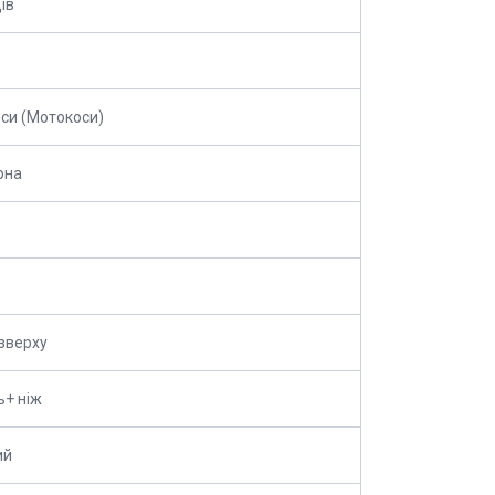
ів
си (Мотокоси)
рна
зверху
ь+ ніж
ий