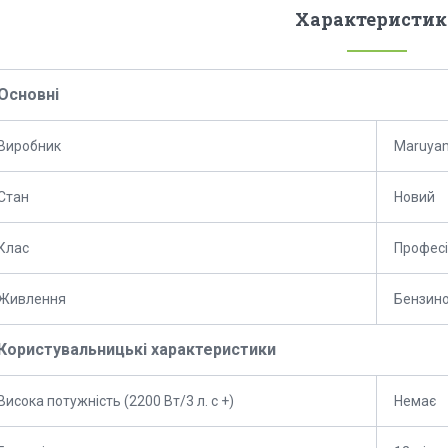
Характеристик
Основні
Виробник
Maruya
Стан
Новий
Клас
Профес
Живлення
Бензино
Користувальницькі характеристики
Висока потужність (2200 Вт/3 л. с +)
Немає