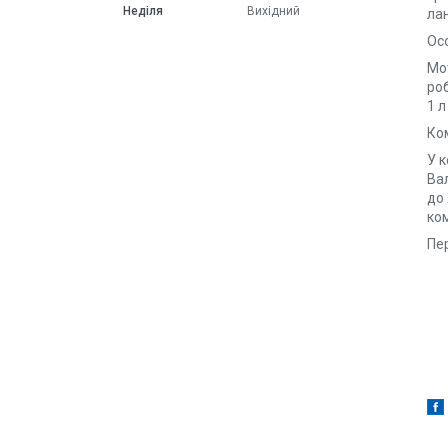
Неділя
Вихідний
ла
Ос
Мо
ро
1 
Ко
У 
Вал
до 
ко
Пе