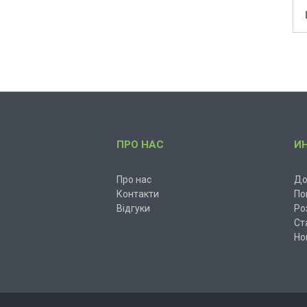
ПРО НАС
И
Про нас
До
Контакти
По
Відгуки
Ро
Ст
Но