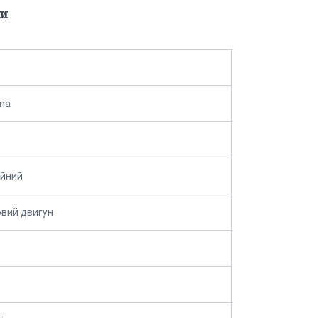
и
ma
ійний
вий двигун