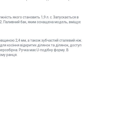
ість якого становить 1,9 л. с. Запускається в
92. Паливний бак, яким оснащена модель, вміщує
вщиною 2,4 мм, а також зубчастий сталевий ніж.
для косіння відкритих ділянок та ділянок, доступ
нерозбірна. Ручка має U-подібну форму. В
рму ранця.