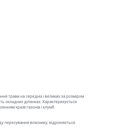
ня трави на середніх і великих за розміром
сить складних ділянках. Характеризується
енням країв газонів і клумб.
ду пересування власнику, відрізняється