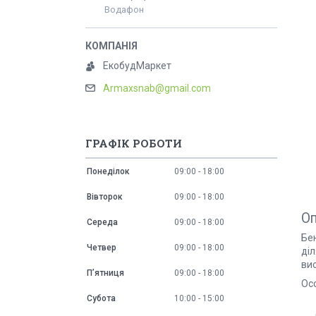
Водафон
ЕкобудМаркет
Armaxsnab@gmail.com
ГРАФІК РОБОТИ
Понеділок
09:00
18:00
Вівторок
09:00
18:00
О
Середа
09:00
18:00
Бе
Четвер
09:00
18:00
діл
ви
Пʼятниця
09:00
18:00
Ос
Субота
10:00
15:00