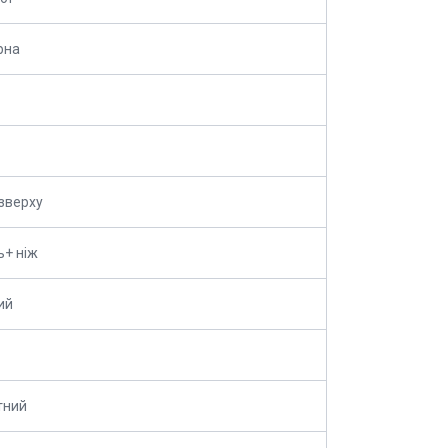
рна
зверху
ь+ ніж
ий
тний