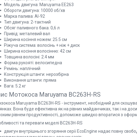
Модель двигуна: Maruyama ЕЕ263
Обороти двигуна: 10000 об/хв
Марка палива: АІ-92
Тип двигуна: 2-тактний
Обсяг паливного бака: 0,6 л
Привід: металевий вал
Ширина косіння ножем: 25.5 см
Ріжуча система: волосінь + ніж + диск
Ширина косіння волосінню: 42 см
Товщина волосіні: 2.4 мм
Форма рукояті: велосипедна
Ремінь: наплічний
Конструкція штанги: нерозбірна
Виконання штанги: пряма
Вага: 5.2 кг
пис
Мотокоса Maruyama BC263H-RS
нзокоса Maruyama BC263H-RS - інструмент, необхідний для скошуван
янках. Вона буде ефективна як на рівних майданчиках, так і на до
соким рівнем продуктивності, допоможе швидко впоратися з оформл
обливості та переваги моделі BC263H-RS
двигун внутрішнього згоряння серії EcoEngine надає повну свобо