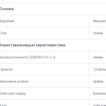
Основні
Виробник
Maruya
Стан
Новий
Користувальницькі характеристики
Висока потужність (2200 Вт/3 л. с +)
Немає
Гарантія
12 місяц
Виконання штанги
пряма
Категорія товару
Бензоко
Клас
побутов