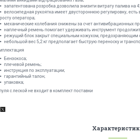
малими викидами відпрацьованих газів;
запатентована розробка дозволила знизити витрату палива на 4
велосипедная рукоятка имеет двустороннюю регулировку, есть
росту оператора;
механические колебания снижены за счет антивибрационных пр
наплечный ремень помогает удерживать инструмент продолжит
режущий блок закрыт специальным кожухом, предохраняющим от
небольшой вес 5,2 кг предполагает быструю переноску и трансп
мплектация
Бензокоса;
плечевой ремень;
инструкция по эксплуатации;
гарантийный талон;
упаковка;
пуля с леской не входит в комплект поставки
Характеристик