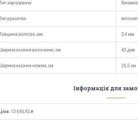
Тип харчування
бензин
Тип рукоятки
велоси
Товщина волосіні, мм
2,4 мм
Ширина косіння волосінню, см
42 див.
Ширина косіння ножем, см
25,5 см
Інформація для зам
Ціна:
13 695,92 ₴