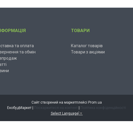
НФОРМАЦІЯ
ТОВАРИ
ставка та оплата
Каталог товарів
вернення та обмін
Товари з акціями
зпродаж
атті
вини
Сайт створений на маркетплейсі
Prom.ua
ЕкобудМаркет |
Поскаржитися на контент
|
Політика конфіденційності
Select Language
▼