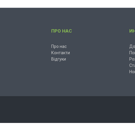
ПРО НАС
И
Про нас
До
Контакти
По
Відгуки
Ро
Ст
Но