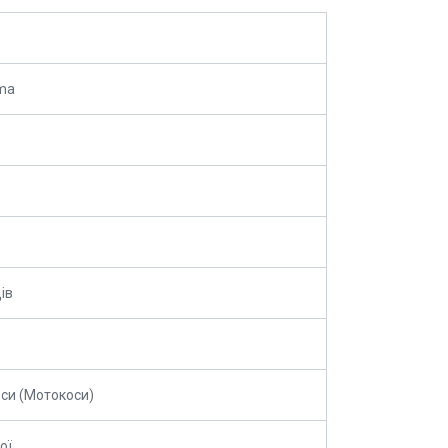
ma
ів
си (Мотокоси)
ої