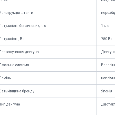
Конструкція штанги
нерозбі
Потужність бензинових, к. с
1 к. с.
Потужність, Вт
750 Вт
Розташування двигуна
Двигун 
Різальна система
Волосін
Ремінь
наплічн
Батьківщина бренду
Японія
Тип двигуна
Двотак