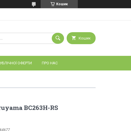
Кошик
Кошик
УБЛІЧНОЇ ОФЕРТИ
ПРО НАС
ruyama BC263H-RS
64677