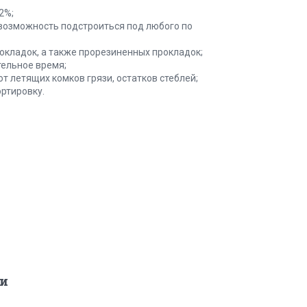
2%;
 возможность подстроиться под любого по
окладок, а также прорезиненных прокладок;
ельное время;
 летящих комков грязи, остатков стеблей;
ортировку.
и