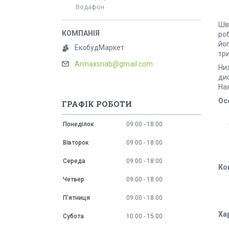
Водафон
Шв
роб
йо
ЕкобудМаркет
тр
Armaxsnab@gmail.com
Низ
ди
На
Ос
ГРАФІК РОБОТИ
Понеділок
09:00
18:00
Вівторок
09:00
18:00
Середа
09:00
18:00
К
o
Четвер
09:00
18:00
Пʼятниця
09:00
18:00
Ха
Субота
10:00
15:00