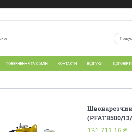
ркет
ПОВЕРНЕННЯ ТА ОБМІН
КОНТАКТИ
ВІДГУКИ
ДОГОВІР П
Швонарезчик 
(PFATB500/13/
131 711,16 ₴