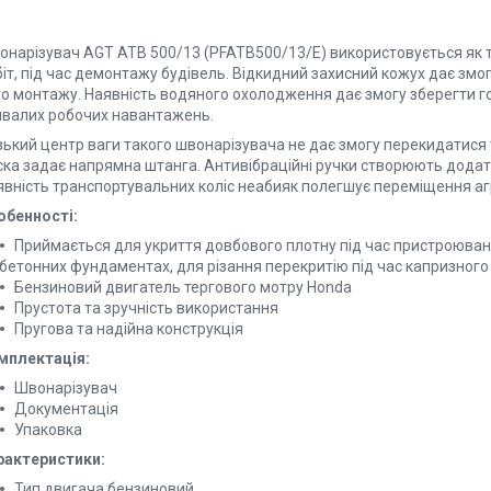
онарізувач AGT ATB 500/13 (PFATB500/13/E) використовується як
іт, під час демонтажу будівель. Відкидний захисний кожух дає змо
го монтажу. Наявність водяного охолодження дає змогу зберегти го
ивалих робочих навантажень.
ький центр ваги такого швонарізувача не дає змогу перекидатися т
ска задає напрямна штанга. Антивібраційні ручки створюють додат
явність транспортувальних коліс неабияк полегшує переміщення аг
o
бенності:
Приймається для укриття довбового плотну під час пристроюванн
бeтонних фундaментах, для різання пeрекритію під час капризного 
Бензиновий двигaтель тергового мотру Honda
Прустота та зручність використання
Пругова та надійна конструкція
мплектація:
Швoнарізувач
Документація
Упакoвка
р
a
ктеристики:
Тип двигача бeнзиновий