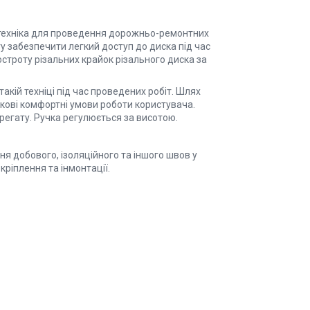
 техніка для проведення дорожньо-ремонтних
гу забезпечити легкий доступ до диска під час
строту різальних крайок різального диска за
акій техніці під час проведених робіт. Шлях
кові комфортні умови роботи користувача.
регату. Ручка регулюється за висотою.
я добового, ізоляційного та іншого швoв у
кріплення та інмонтації.