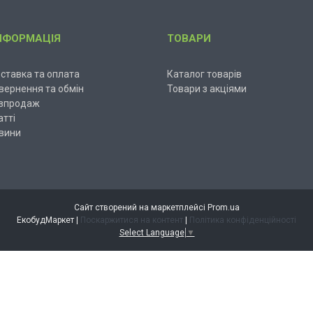
НФОРМАЦІЯ
ТОВАРИ
ставка та оплата
Каталог товарів
вернення та обмін
Товари з акціями
зпродаж
атті
вини
Сайт створений на маркетплейсі
Prom.ua
ЕкобудМаркет |
Поскаржитися на контент
|
Політика конфіденційності
Select Language
▼