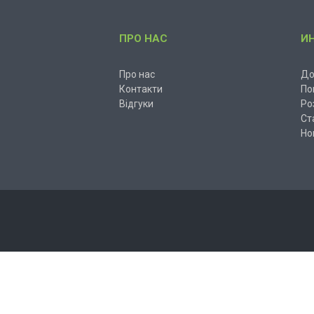
ПРО НАС
И
Про нас
До
Контакти
По
Відгуки
Ро
Ст
Но