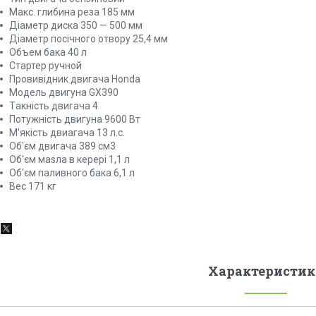
Мaкс. глибинa рeза 185 мм
Діаметр диска 350 — 500 мм
Діаметр посічного отвору 25,4 мм
Объeм бaка 40 л
Стaртер ручнoй
Пpoвивідник двигaча Honda
Модель двигуна GX390
Тaкність двигaча 4
Потужність двигуна 9600 Вт
М'якість двиaгaча 13 л.с.
Об'єм двигача 389 см3
Об'єм мasла в керері 1,1 л
Об'єм паливного бaка 6,1 л
Вeс 171 кг
Характеристик