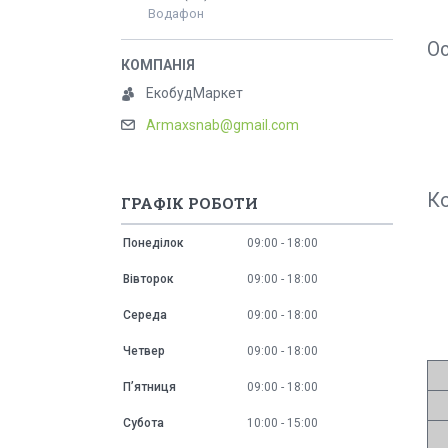
Водафон
Ос
ЕкобудМаркет
Armaxsnab@gmail.com
Ко
ГРАФІК РОБОТИ
Понеділок
09:00
18:00
Вівторок
09:00
18:00
Середа
09:00
18:00
Четвер
09:00
18:00
Пʼятниця
09:00
18:00
Субота
10:00
15:00