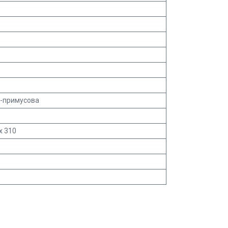
о-примусова
х 310