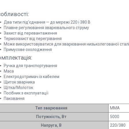
обливості:
Два типи під'єднання — до мережі 220 і 380 В
Плавне регулювання зварювального струму
Захист від перевантаження
Термозахист від перегрівання
Може використовуватися для зварювання низьколегованої стал
Примусове охолодження
мплектація:
Ручка для транспортування
Маса
Електродотримач із кабелем
Щиток зварника
Щітка/Молоток
Посібник з експлуатації
Паковання
Тип зварювання
MMA
Потужність, Вт
5000
Напруга, В
220/380