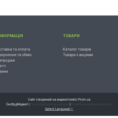
НФОРМАЦІЯ
ТОВАРИ
ставка та оплата
Каталог товарів
вернення та обмін
Товари з акціями
зпродаж
атті
вини
Сайт створений на маркетплейсі
Prom.ua
ЕкобудМаркет |
Поскаржитися на контент
|
Політика конфіденційності
Select Language
▼