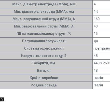
Макс. діаметр електрода (MMA), мм
4
Мін. діаметр електрода (MMA), мм
1.6
Макс. зварювальний струм (MMA), А
160
Мін. зварювальний струм (MMA), А
40
ПВ на максимальному струмі, %
15
Регулювання потужності
да
Система охолодження
повітрян
Напруга холостого ходу, В
48
Габарити, мм
440 х 260 
Вага, кг
18
Країна-виробник
Італія
Родина бренда
Італія