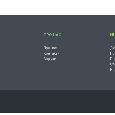
ПРО НАС
И
Про нас
До
Контакти
По
Відгуки
Ро
Ст
Но