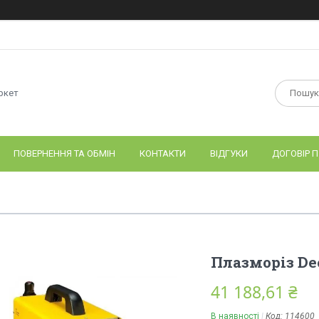
ркет
ПОВЕРНЕННЯ ТА ОБМІН
КОНТАКТИ
ВІДГУКИ
ДОГОВІР П
Плазморіз Dec
41 188,61 ₴
В наявності
Код:
114600