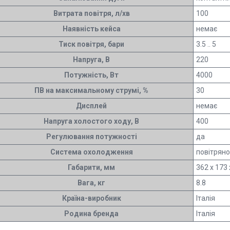
Витрата повітря, л/хв
100
Наявність кейса
немає
Тиск повітря, бари
3.5 .. 5
Напруга, В
220
Потужність, Вт
4000
ПВ на максимальному струмі, %
30
Дисплей
немає
Напруга холостого ходу, В
400
Регулювання потужності
да
Система охолодження
повітрян
Габарити, мм
362 х 173 
Вага, кг
8.8
Країна-виробник
Італія
Родина бренда
Італія