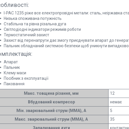
обливості:
I-PAC 1235 ріже все електропровідні метали: сталь, неіржавка ста
Низька споживана потужність
Стабільна та рівна різальна дуга
Світлодіодні індикатори режимів роботи
Термостатичний захист
Захист від перенапруги дає змогу приєднувати апарат до генера
Пальник обладнаний системою безпеки щоб уникнути випадково
мплектація:
Апарат
Пальник
Клему маси
Посібник з експлуатації
Паковання
Макс. товщина різання, мм
12
Вбудований компресор
немає
Мін. зварювальний струм (MMA), А
5
Макс. зварювальний струм (MMA), А
35
Запалювання дуги
контактн