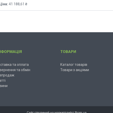
Ціна:
41 188,61 ₴
НФОРМАЦІЯ
ТОВАРИ
ставка та оплата
Каталог товарів
вернення та обмін
Товари з акціями
зпродаж
атті
вини
Сайт створений на маркетплейсі
Prom.ua