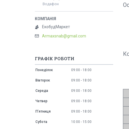
Ос
Водафон
ЕкобудМаркет
Armaxsnab@gmail.com
Ко
ГРАФІК РОБОТИ
Понеділок
09:00
18:00
Вівторок
09:00
18:00
Середа
09:00
18:00
Четвер
09:00
18:00
Пʼятниця
09:00
18:00
Субота
10:00
15:00