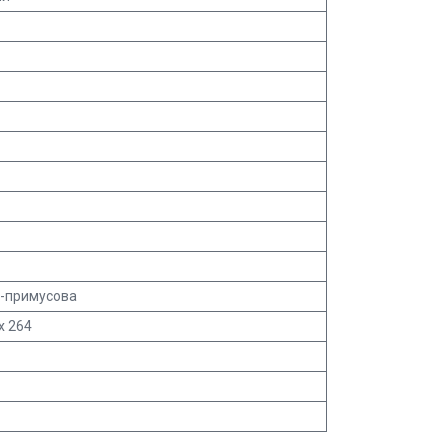
о-примусова
х 264