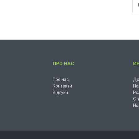
ПРО НАС
И
Про нас
До
Контакти
По
Відгуки
Ро
Ст
Но