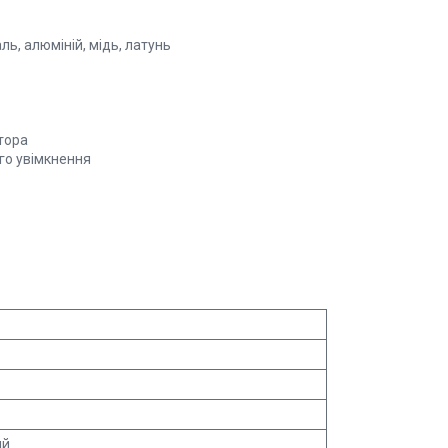
ль, алюміній, мідь, латунь
тора
го увімкнення
ий