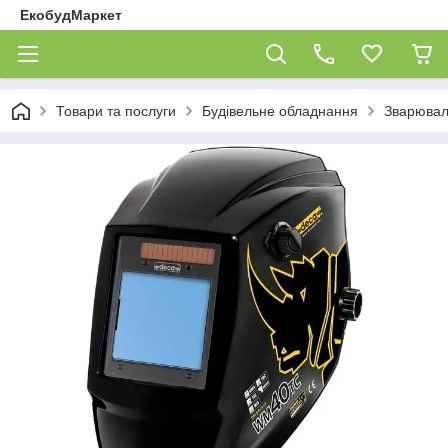
ЕкобудМаркет
Товари та послуги
Будівельне обладнання
Зварювал