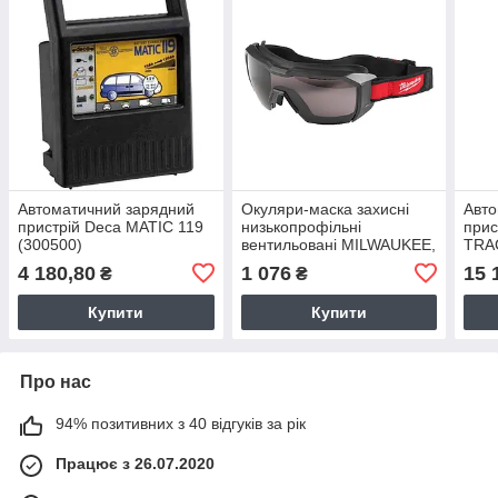
Автоматичний зарядний
Окуляри-маска захисні
Авто
пристрій Deca MATIC 119
низькопрофільні
прис
(300500)
вентильовані MILWAUKEE,
TRA
з покриттям AS/AF
4 180,80
1 076
15 
₴
₴
(затемнені)
Купити
Купити
Про нас
94% позитивних з 40 відгуків за рік
Працює з 26.07.2020