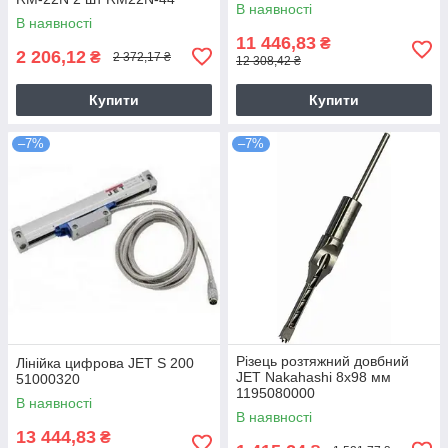
В наявності
В наявності
11 446,83
₴
2 206,12
₴
2 372,17 ₴
12 308,42 ₴
Купити
Купити
–7%
–7%
Різець розтяжний довбний
Лінійка цифрова JET S 200
JET Nakahashi 8х98 мм
51000320
1195080000
В наявності
В наявності
13 444,83
₴