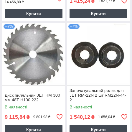
1 415,24
₴
1 521,77 ₴
14 456,80 ₴
Купити
Купити
–7%
–7%
Запечатувальний ролик для
Диск пиляльний JET НМ 300
JET RM-22N 2 шт RM22N-44-
мм 48Т H100.222
2
В наявності
В наявності
9 115,84
1 540,12
₴
₴
9 801,98 ₴
1 656,04 ₴
Купити
Купити