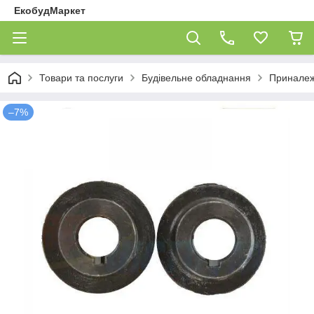
ЕкобудМаркет
Товари та послуги
Будівельне обладнання
Приналеж
–7%