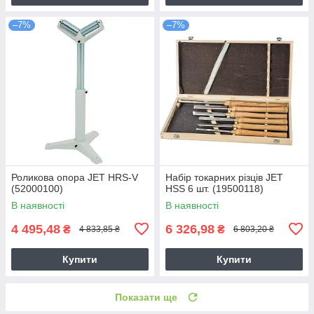
–7%
–7%
Роликова опора JET HRS-V
Набір токарних різців JET
(52000100)
HSS 6 шт. (19500118)
В наявності
В наявності
4 495,48
6 326,98
₴
₴
4 833,85 ₴
6 803,20 ₴
Купити
Купити
Показати ще