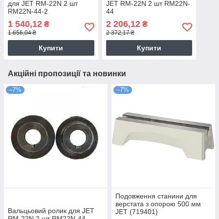
для JET RM-22N 2 шт
JET RM-22N 2 шт RM22N-
RM22N-44-2
44
1 540,12
2 206,12
₴
₴
1 656,04 ₴
2 372,17 ₴
Купити
Купити
Акційні пропозиції та новинки
–7%
–7%
Подовження станини для
верстата з опорою 500 мм
Вальцьовий ролик для JET
JET (719401)
RM-22N 2 шт RM22N-44