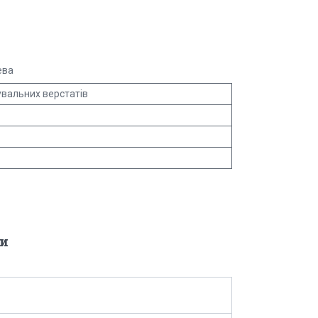
ева
вальних верстатів
и