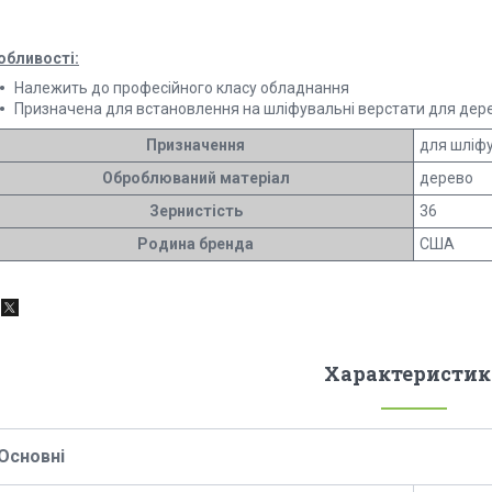
обливості:
Належить до професійного класу обладнання
Призначена для встановлення на шліфувальні верстати для дер
Призначення
для шліфу
Оброблюваний матеріал
дерево
Зернистість
36
Родина бренда
США
Характеристик
Основні