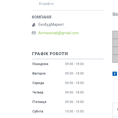
Водафон
Ос
ЕкобудМаркет
Armaxsnab@gmail.com
ГРАФІК РОБОТИ
Понеділок
09:00
18:00
Вівторок
09:00
18:00
Середа
09:00
18:00
Четвер
09:00
18:00
Пʼятниця
09:00
18:00
Субота
10:00
15:00