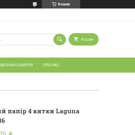
Кошик
Кошик
УБЛІЧНОЇ ОФЕРТИ
ПРО НАС
 папір 4 витки Laguna
36
75 ₴