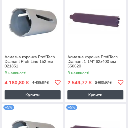
Алмазна коронка ProfiTech
Алмазна коронка ProfiTech
Diamant Profi-Line 152 мм
Diamant 1-1/4" 62x400 мм
021851
550620
В наявності
В наявності
4 180,80
2 549,77
₴
₴
4 438,87 ₴
2 683,97 ₴
Купити
Купити
–5%
–5%