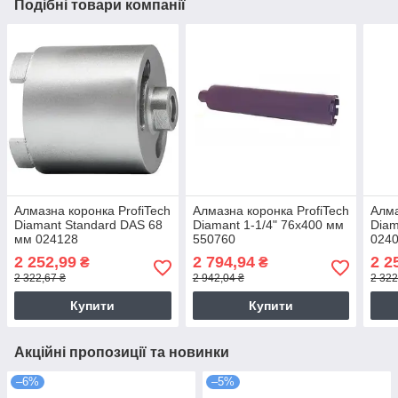
Подібні товари компанії
Алмазна коронка ProfiTech
Алмазна коронка ProfiTech
Алма
Diamant Standard DAS 68
Diamant 1-1/4" 76x400 мм
Diam
мм 024128
550760
024
2 252,99
2 794,94
2 2
₴
₴
2 322,67 ₴
2 942,04 ₴
2 322
Купити
Купити
Акційні пропозиції та новинки
–6%
–5%