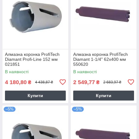
Алмазна коронка ProfiTech
Алмазна коронка ProfiTech
Diamant Profi-Line 152 мм
Diamant 1-1/4" 62x400 мм
021851
550620
В наявності
В наявності
4 180,80
2 549,77
₴
₴
4 438,87 ₴
2 683,97 ₴
Купити
Купити
–5%
–5%