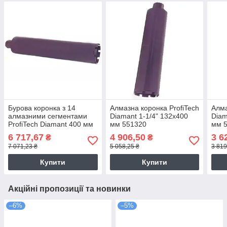
Бурова коронка з 14
Алмазна коронка ProfiTech
Алма
алмазними сегментами
Diamant 1-1/4" 132x400
Diam
ProfiTech Diamant 400 мм
мм 551320
мм 
1 1/4 UNC 182 (551820)
6 717,67
4 906,50
3 6
₴
₴
7 071,23 ₴
5 058,25 ₴
3 819
Купити
Купити
Акційні пропозиції та новинки
–6%
–5%