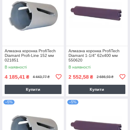
Алмазна коронка ProfiTech
Алмазна коронка ProfiTech
Diamant Profi-Line 152 мм
Diamant 1-1/4" 62x400 мм
021851
550620
В наявності
В наявності
4 185,41
2 552,58
₴
₴
4 443,77 ₴
2 686,93 ₴
Купити
Купити
–5%
–5%