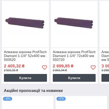
Алмазна коронка ProfiTech
Алмазна коронка ProfiTech
Алма
Diamant 1-1/4" 52x400 мм
Diamant 1-1/4" 72x400 мм
Diam
550520
550720
мм 
2 405,32
2 699,85
3 0
₴
₴
2 531,91 ₴
2 841,94 ₴
3 255
Купити
Купити
Акційні пропозиції та новинки
–6%
–5%