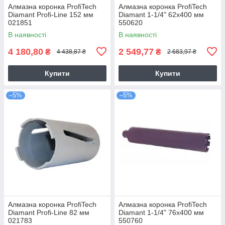
Алмазна коронка ProfiTech
Алмазна коронка ProfiTech
Diamant Profi-Line 152 мм
Diamant 1-1/4" 62x400 мм
021851
550620
В наявності
В наявності
4 180,80
2 549,77
₴
₴
4 438,87 ₴
2 683,97 ₴
Купити
Купити
–5%
–5%
Алмазна коронка ProfiTech
Алмазна коронка ProfiTech
Diamant Profi-Line 82 мм
Diamant 1-1/4" 76x400 мм
021783
550760