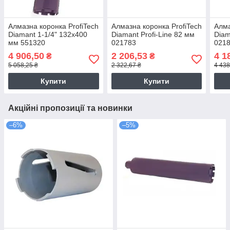
Алмазна коронка ProfiTech
Алмазна коронка ProfiTech
Алма
Diamant 1-1/4" 132x400
Diamant Profi-Line 82 мм
Diam
мм 551320
021783
021
4 906,50
2 206,53
4 1
₴
₴
5 058,25 ₴
2 322,67 ₴
4 438
Купити
Купити
Акційні пропозиції та новинки
–6%
–5%