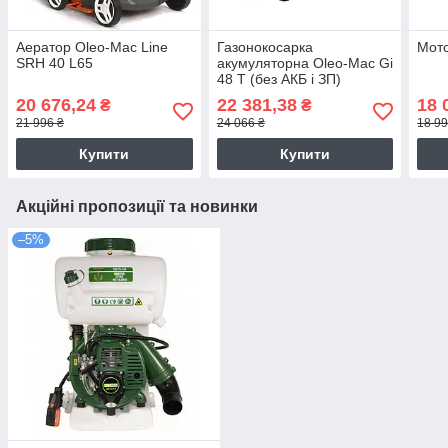
Аератор Oleo-Mac Line
Газонокосарка
Мото
SRH 40 L65
акумуляторна Oleo-Mac Gi
48 T (без АКБ і ЗП)
(54119001)
20 676,24
22 381,38
18 
₴
₴
21 996 ₴
24 066 ₴
18 99
Купити
Купити
Акційні пропозиції та новинки
–5%