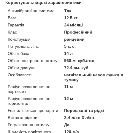
Користувальницькі характеристики
Антивібраційна система
Так
Вага
12.5 кг
Гарантія
24 місяці
Клас
Професійний
Конструкція
ранцевий
Потужність, л. с.
5 к. с.
Обсяг бака
14 л
Об'єм повітряного потоку
960 м. куб./год
Об'єм двигуна
72.4 см. куб.
Особливості
нагнітальний насос функція
туману
Радіус розпилення по
11 м
вертикалі
Радіус розпилення по
12 м
горизонталі
Розпилюються препарати
Порошкові та рідкі
Витрата рідини
2-4 л/хв 3 л/хв
Регулювання натиску
Да
Швидкість повітряного
120 м/с