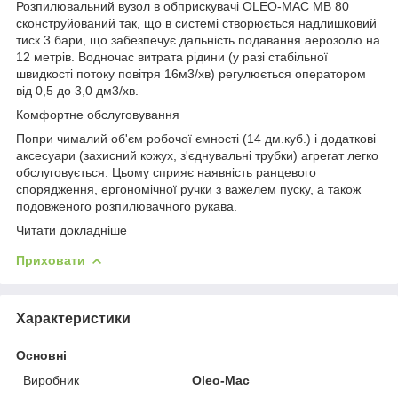
Розпилювальний вузол в обприскувачі OLEO-MAC MB 80
сконструйований так, що в системі створюється надлишковий
тиск 3 бари, що забезпечує дальність подавання аерозолю на
12 метрів. Водночас витрата рідини (у разі стабільної
швидкості потоку повітря 16м3/хв) регулюється оператором
від 0,5 до 3,0 дм3/хв.
Комфортне обслуговування
Попри чималий об'єм робочої ємності (14 дм.куб.) і додаткові
аксесуари (захисний кожух, з'єднувальні трубки) агрегат легко
обслуговується. Цьому сприяє наявність ранцевого
спорядження, ергономічної ручки з важелем пуску, а також
подовженого розпилювачного рукава.
Читати докладніше
Приховати
Характеристики
Основні
Виробник
Oleo-Mac