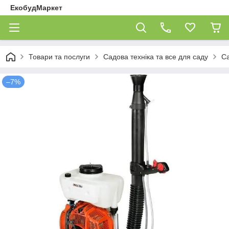
ЕкобудМаркет
Товари та послуги
Садова техніка та все для саду
Са
–7%