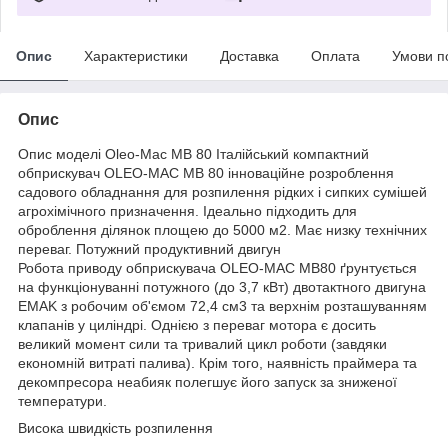
Опис
Характеристики
Доставка
Оплата
Умови п
Опис
Опис моделі Oleo-Mac MB 80 Італійський компактний
обприскувач OLEO-MAC MB 80 інноваційне розроблення
садового обладнання для розпилення рідких і сипких сумішей
агрохімічного призначення. Ідеально підходить для
оброблення ділянок площею до 5000 м2. Має низку технічних
переваг. Потужний продуктивний двигун
Робота приводу обприскувача OLEO-MAC MB80 ґрунтується
на функціонуванні потужного (до 3,7 кВт) двотактного двигуна
EMAK з робочим об'ємом 72,4 см3 та верхнім розташуванням
клапанів у циліндрі. Однією з переваг мотора є досить
великий момент сили та тривалий цикл роботи (завдяки
економній витраті палива). Крім того, наявність праймера та
декомпресора неабияк полегшує його запуск за зниженої
температури.
Висока швидкість розпилення