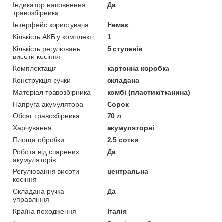
Індикатор наповнення
Да
травозбірника
Інтерфейс користувача
Немає
Кількість АКБ у комплекті
1
Кількість регулювань
5 ступенів
висоти косіння
Комплектація
картонна коробка
Конструкція ручки
складана
Матеріал травозбірника
комбі (пластик/тканина)
Напруга акумулятора
Сорок
Обсяг травозбірника
70 л
Харчування
акумуляторні
Площа обробки
2.5 сотки
Робота від спарених
Да
акумуляторів
Регулювання висоти
центральна
косіння
Складана ручка
Да
управління
Країна походження
Італія