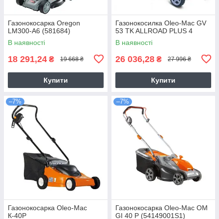
Газонокосарка Oregon
Газонокосилка Оlео-Маc GV
LM300-A6 (581684)
53 TK ALLROAD PLUS 4
В наявності
В наявності
18 291,24
26 036,28
₴
₴
19 668 ₴
27 996 ₴
Купити
Купити
–7%
–7%
Газонокосарка Oleo-Mac
Газонокосарка Oleo-Mac OM
К-40Р
GI 40 P (54149001S1)