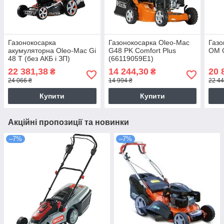
Газонокосарка
Газонокосарка Oleo-Mac
Газо
акумуляторна Oleo-Mac Gi
G48 PK Comfort Plus
OM G
48 T (без АКБ і ЗП)
(66119059E1)
(54119001)
22 381,38
14 244,30
20 
₴
₴
24 066 ₴
14 994 ₴
22 44
Купити
Купити
Акційні пропозиції та новинки
–7%
–7%