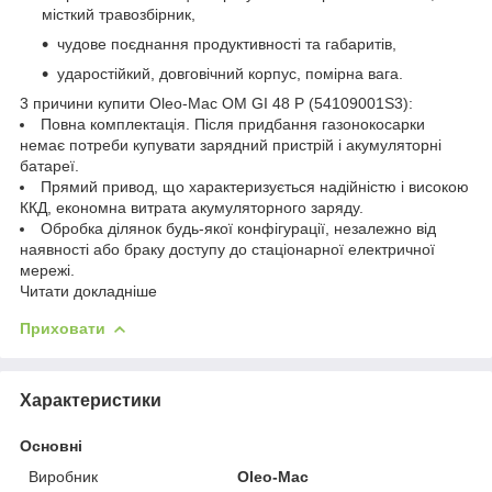
місткий травозбірник,
чудове поєднання продуктивності та габаритів,
ударостійкий, довговічний корпус, помірна вага.
3 причини купити Oleo-Mac OM GI 48 P (54109001S3):
Повна комплектація. Після придбання газонокосарки
немає потреби купувати зарядний пристрій і акумуляторні
батареї.
Прямий привод, що характеризується надійністю і високою
ККД, економна витрата акумуляторного заряду.
Обробка ділянок будь-якої конфігурації, незалежно від
наявності або браку доступу до стаціонарної електричної
мережі.
Читати докладніше
Приховати
Характеристики
Основні
Виробник
Oleo-Mac