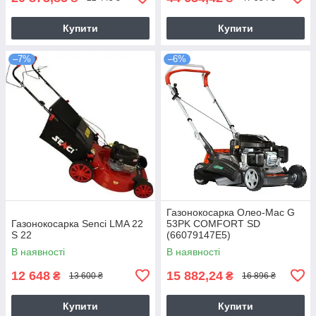
Купити
Купити
–7%
–6%
Газонокосарка Олео-Мас G
Газонокосарка Senci LMA 22
53PK COMFORT SD
S 22
(66079147E5)
В наявності
В наявності
12 648
15 882,24
₴
₴
13 600 ₴
16 896 ₴
Купити
Купити