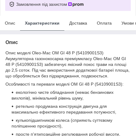
Замовлення під захистом
Опис
Характеристики
Доставка
Оплата
Умови 
Опис
Опис моделі Oleo-Mac OM GI 48 P (54109001S3)
Акумуляторна газонокосарка преміумкласу Oleo-Mac OM GI
48 P (54109001S3) забезпечує якісний покос трави на площі
до 2,5 соток. Під час використання додаткової батареї площа,
що обробляється без підзаряджання, подвоюється.
Особливості та переваги моделі OM GI 48 P (54109001S3):
екологічно чисте обладнання (немає бензинових
вихлопів), мінімальний рівень шуму,
ретельно продумана конструкція двигуна для
максимально ефективного передавання потужності,
кулькопідшипникові колеса (сприяють суттєвому
поліпшенню прохідності),
просте п'ятипозиційне регулювання робочої висоти,