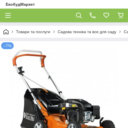
ЕкобудМаркет
Товари та послуги
Садова техніка та все для саду
Са
–7%