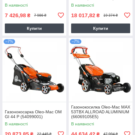
В наявності
В наявності
7 426,98
18 017,82
₴
₴
7 986 ₴
19 374 ₴
Купити
Купити
–7%
–7%
Газонокосилка Оlео-Маc MAX
Газонокосарка Oleo-Mac OM
53TBX ALLROAD ALUMINIUM
GI 44 P (54099001)
(66069105E5)
В наявності
В наявності
20 873,85
44 634,42
₴
₴
22 445 ₴
47 994 ₴