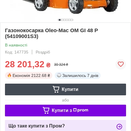
Газонокосарка Oleo-Mac OM GI 48 P
(54109001S3)
В наявності
Код: 147735
Роздріб
28 201,32
₴
30 324 ₴
Економія
2122.68 ₴
Залишилось
7 днів
Купити
або
Купити з
Що таке купити з Пром?