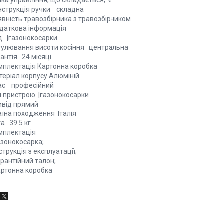
ка управління, що складається, є
нструкція ручки складна
явність травозбірника з травозбірником
даткова інформація
д ¦газонокосарки
гулювання висоти косіння центральна
антія 24 місяці
мплектація Картонна коробка
теріал корпусу Алюміній
ас професійний
п пристрою ¦газонокосарки
ивід прямий
аїна походження Італія
а 39.5 кг
мплектація
азонокосарка;
нструкція з експлуатації;
арантійний талон;
артонна коробка