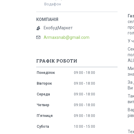
Водафон
Га
сел
про
ЕкобудМаркет
гол
Armaxsnab@gmail.com
У ч
Сек
по
ГРАФІК РОБОТИ
AL
Ми
Понеділок
09:00
18:00
зна
За
Вівторок
09:00
18:00
Ви 
Середа
09:00
18:00
Так
вит
Четвер
09:00
18:00
Ва
рів
Пʼятниця
09:00
18:00
Субота
10:00
15:00
Те