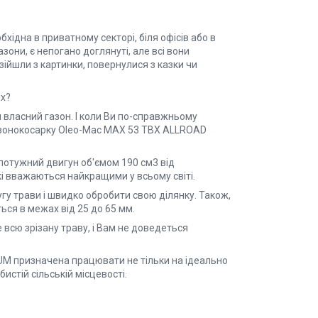
бхідна в приватному секторі, біля офісів або в
зони, є непогано доглянуті, але всі вони
зійшли з картинки, повернулися з казки чи
их?
и власний газон. І коли Ви по-справжньому
газонокосарку Оlео-Мас MAX 53 TBX ALLROAD
потужний двигун об'ємом 190 см3 від
кі вважаються найкращими у всьому світі.
гу трави і швидко обробити свою ділянку. Також,
ься в межах від 25 до 65 мм.
 всю зрізану траву, і Вам не доведеться
M призначена працювати не тільки на ідеально
истій сільській місцевості.