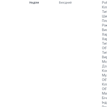
Ро
Неділя
Вихідний
Кі
Ти
Ши
Пл
Рі
Ви
Ха
Ха
Ти
Об
Ти
Ви
Мо
До
Ко
Му
Об'
Кіл
Об
Ма
Біч
Ін