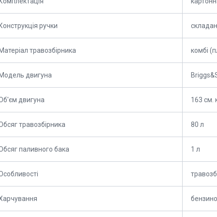
Комплектація
картонн
Конструкція ручки
склада
Матеріал травозбірника
комбі (
Модель двигуна
Briggs&S
Об'єм двигуна
163 см. 
Обсяг травозбірника
80 л
Обсяг паливного бака
1 л
Особливості
травозб
Харчування
бензино