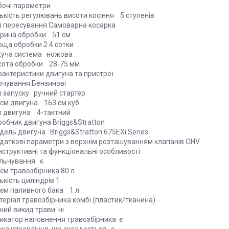
бочі параметри
лькість регулювань висоти косіння 5 ступенів
п пересування Самоварна косарка
рина обробки 51 см
оща обробки 2.4 сотки
жуча система ножова
сота обробки 28-75 мм
рактеристики двигуна та пристрої
рчування Бензинові
п запуску ручний стартер
'єм двигуна 163 см.куб.
п двигуна 4-тактний
робник двигуна Briggs&Stratton
дель двигуна Briggs&Stratton 675EXi Series
даткові параметри з верхнім розташуванням клапанів OHV
нструктивні та функціональні особливості
льчування є
єм травозбірника 80 л
ькість циліндрів 1
'єм паливного бака 1 л
теріал травозбірника комбі (пластик/тканина)
ний викид трави ні
дикатор наповнення травозбірника є