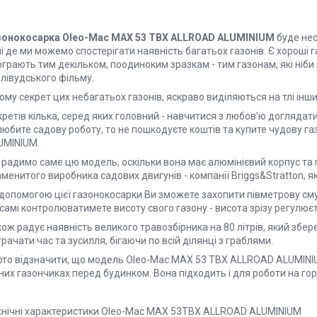
зонокосарка Оlео-Маc MAX 53 TBX ALLROAD ALUMINIUM
буде нео
і де ми можемо спостерігати наявність багатьох газонів. Є хороші га
грають тим декільком, поодиноким зразкам - тим газонам, які ніби 
лівудського фільму.
ому секрет цих небагатьох газонів, яскраво виділяються на тлі інш
ретів кілька, серед яких головний - навчитися з любов'ю доглядат
любите садову роботу, то не пошкодуєте коштів та купите чудову 
UMINIUM.
 радимо саме цю модель, оскільки вона має алюмінієвий корпус та 
менитого виробника садових двигунів - компанії Briggs&Stratton, я
 допомогою цієї газонокосарки Ви зможете захопити півметрову сму
самі контролюватимете висоту свого газону - висота зрізу регулюєт
ож радує наявність великого травозбірника на 80 літрів, який збере
рачати час та зусилля, бігаючи по всій ділянці з граблями.
рто відзначити, що модель Оlео-Мас MAX 53 TBX ALLROAD ALUMINIU
них газончиках перед будинком. Вона підходить і для роботи на горб
хнічні характеристики Оlео-Мас MAX 53TBX ALLROAD ALUMINIUM