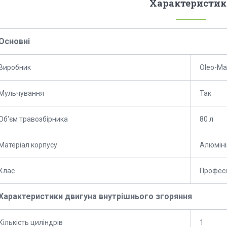
Характеристик
Основні
Виробник
Oleo-Ma
Мульчування
Так
Об'єм травозбірника
80 л
Матеріал корпусу
Алюміні
Клас
Профес
Характеристики двигуна внутрішнього згоряння
Кількість циліндрів
1