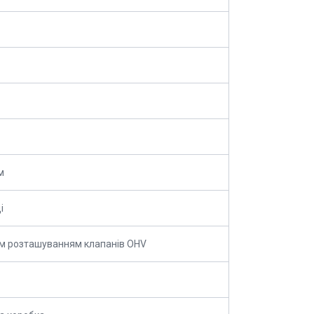
м
і
ім розташуванням клапанів OHV