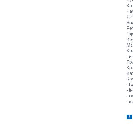
Руч
Ко
На
До
Ви
Ре
Гар
Ко
Ма
Кл
Ти
Пр
Кр
Ваг
Ко
- Г
- і
- г
- к