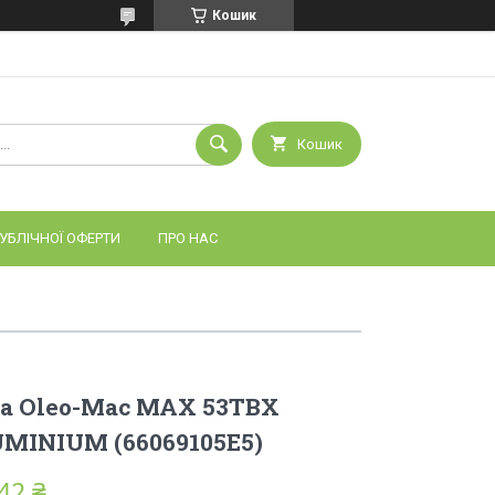
Кошик
Кошик
УБЛІЧНОЇ ОФЕРТИ
ПРО НАС
а Оlео-Маc MAX 53TBX
MINIUM (66069105E5)
42 ₴