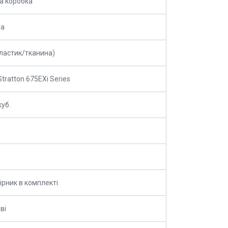
а коробка
на
пластик/тканина)
tratton 675EXi Series
куб.
ірник в комплекті
ві