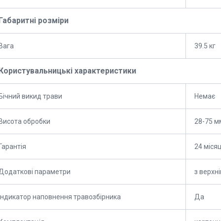
Габаритні розміри
Вага
39.5 кг
Користувальницькі характеристики
Бічний викид трави
Немає
Висота обробки
28-75 м
Гарантія
24 місяц
Додаткові параметри
з верхн
Індикатор наповнення травозбірника
Да