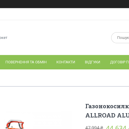
ркет
ПОВЕРНЕННЯ ТА ОБМІН
КОНТАКТИ
ВІДГУКИ
ДОГОВІР П
Газонокосилк
ALLROAD ALU
44 634,
47 994 ₴