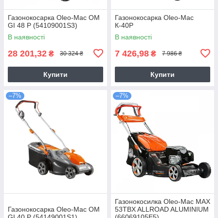
Газонокосарка Oleo-Mac OM
Газонокосарка Oleo-Mac
GI 48 P (54109001S3)
К-40Р
В наявності
В наявності
28 201,32
7 426,98
₴
₴
30 324 ₴
7 986 ₴
Купити
Купити
–7%
–7%
Газонокосилка Оlео-Маc MAX
Газонокосарка Oleo-Mac OM
53TBX ALLROAD ALUMINIUM
GI 40 P (54149001S1)
(66069105E5)