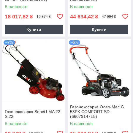
В наявності
В наявності
18 017,82
44 634,42
₴
₴
19 374 ₴
47 994 ₴
Купити
Купити
–7%
–6%
Газонокосарка Олео-Мас G
Газонокосарка Senci LMA 22
53PK COMFORT SD
S 22
(66079147E5)
В наявності
В наявності