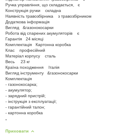
Ручка управління, що складається, є
Конструкція ручки складна
Наявність травозбірника з травозбірником
Додаткова інформація
Вигляд &газонокосарки
Робота від спарених акумуляторів є
Гарантія 24 місяці
Комплектація Картонна коробка
Клас професійний
Матеріал корпусу сталь
Весь 23 кг
Країна походження Італія
Вигляд інструменту &газонокосарки
Комплектація
- газонокосарка;
- акумулятор;
- зарядний пристрій;
- інструкція з експлуатації;
- гарантійний талон;
- картонна коробка
"
Приховати