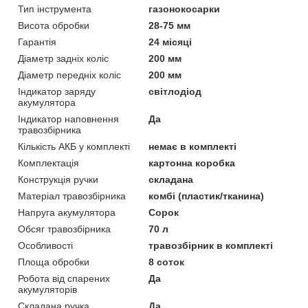
Тип інструмента
газонокосарки
Висота обробки
28-75 мм
Гарантія
24 місяці
Діаметр задніх коліс
200 мм
Діаметр передніх коліс
200 мм
Індикатор заряду
світлодіод
акумулятора
Індикатор наповнення
Да
травозбірника
Кількість АКБ у комплекті
немає в комплекті
Комплектація
картонна коробка
Конструкція ручки
складана
Матеріал травозбірника
комбі (пластик/тканина)
Напруга акумулятора
Сорок
Обсяг травозбірника
70 л
Особливості
травозбірник в комплекті
Площа обробки
8 соток
Робота від спарених
Да
акумуляторів
Складана ручка
Да