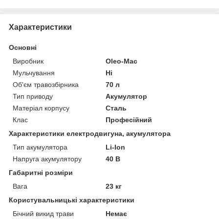
Характеристики
Основні
Виробник
Oleo-Mac
Мульчування
Ні
Об'єм травозбірника
70 л
Тип приводу
Акумулятор
Матеріал корпусу
Сталь
Клас
Професійний
Характеристики електродвигуна, акумулятора
Тип акумулятора
Li-Ion
Напруга акумулятору
40 В
Габаритні розміри
Вага
23 кг
Користувальницькі характеристики
Бічний викид трави
Немає