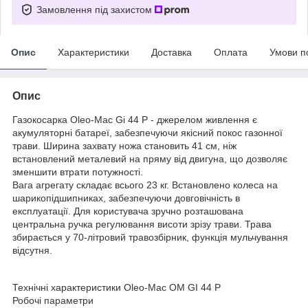
Замовлення під захистом
Опис
Характеристики
Доставка
Оплата
Умови п
Опис
Газокосарка Oleo-Mac Gi 44 P - джерелом живлення є
акумуляторні батареї, забезпечуючи якісний покос газонної
трави. Ширина захвату ножа становить 41 см, ніж
встановлений металевий на пряму від двигуна, що дозволяє
зменшити втрати потужності.
Вага агрегату складає всього 23 кг. Встановлено колеса на
шарикопідшипниках, забезпечуючи довговічність в
експлуатації. Для користувача зручно розташована
центральна ручка регулювання висоти зрізу трави. Трава
збирається у 70-літровий травозбірник, функція мульчування
відсутня.
Технічні характеристики Oleo-Mac OM GI 44 P
Робочі параметри