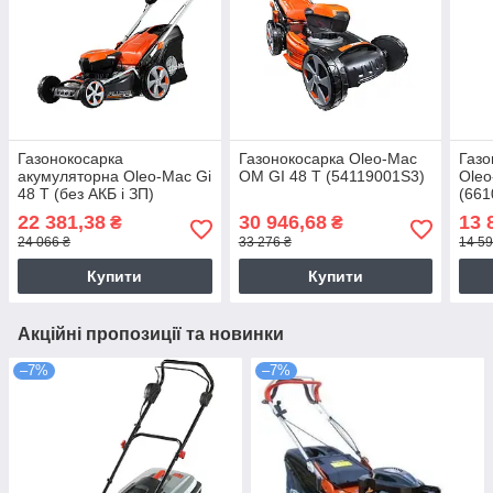
Газонокосарка
Газонокосарка Oleo-Mac
Газо
акумуляторна Oleo-Mac Gi
OM GI 48 T (54119001S3)
Oleo
48 T (без АКБ і ЗП)
(661
(54119001)
22 381,38
30 946,68
13 
₴
₴
24 066 ₴
33 276 ₴
14 59
Купити
Купити
Акційні пропозиції та новинки
–7%
–7%