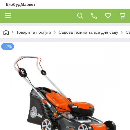
ЕкобудМаркет
Товари та послуги
Садова техніка та все для саду
Са
–7%