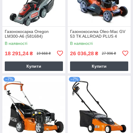
Газонокосарка Oregon
Газонокосилка Оlео-Маc GV
LM300-A6 (581684)
53 TK ALLROAD PLUS 4
В наявності
В наявності
18 291,24
26 036,28
₴
₴
19 668 ₴
27 996 ₴
Купити
Купити
–7%
–7%