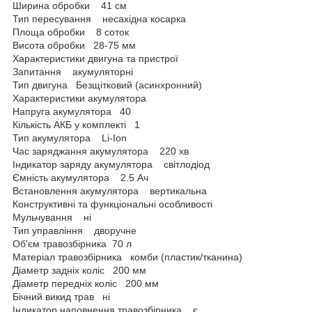
Ширина обробки 41 см
Тип пересування несахідна косарка
Площа обробки 8 соток
Висота обробки 28-75 мм
Характеристики двигуна та пристрої
Запитання акумуляторні
Тип двигуна Безщітковий (асинхронний)
Характеристики акумулятора
Напруга акумулятора 40
Кількість АКБ у комплекті 1
Тип акумулятора Li-Ion
Час заряджання акумулятора 220 хв
Індикатор заряду акумулятора світлодіод
Ємність акумулятора 2.5 Ач
Встановлення акумулятора вертикальна
Конструктивні та функціональні особливості
Мульчування ні
Тип управління дворучне
Об'єм травозбірника 70 л
Матеріал травозбірника комби (пластик/тканина)
Діаметр задніх коліс 200 мм
Діаметр передніх коліс 200 мм
Бічний викид трав ні
Індикатор наповнення травозбірника є