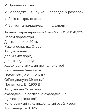
✔ Прийнятна ціна
✔ Впровадження ноу-хай - передових розробок
✔ Лінія контролю якості
✔ Запуск та налаштування на заводі
Технічні характеристики Oleo-Маc GS 411/0,325
Робочі параметри
Довжина шини 40 см
Ріжуча оснастка Oregon
Тип деревини
для м'яких порід
для твердих порід
Характеристики двигуна та пристрої
Харчування бензинові
Потужність, л.с. 2.6 л.с.
Об'єм двигуна 39 см.куб.
Потужність, Вт 1900 Вт
Тип двигуна 2-тактний
охолодження повітряне охолодження
Індикатор рівня олії є
Конструктивні та функціональні особливості
Крок ланцюга 0.325"