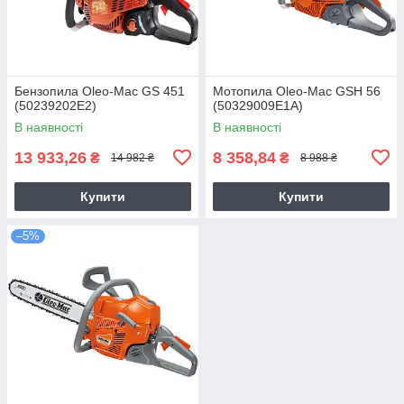
Бензопила Oleo-Mac GS 451
Мотопила Oleo-Mac GSH 56
(50239202E2)
(50329009E1A)
В наявності
В наявності
13 933,26
8 358,84
₴
₴
14 982 ₴
8 988 ₴
Купити
Купити
–5%