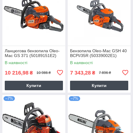
Ланцюгова бензопила Oleo-
Бензопила Oleo-Mac GSH 40
Мас GS 371 (50189151E2)
BCPI/35R (50339002E1)
В наявності
В наявності
10 216,98
7 343,28
₴
₴
10 986 ₴
7 896 ₴
Купити
Купити
–7%
–7%