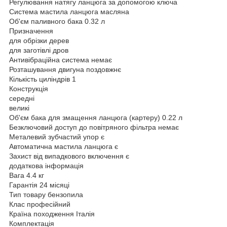
Регулювання натягу ланцюга за допомогою ключа
Система мастила ланцюга масляна
Об'єм паливного бака 0.32 л
Призначення
для обрізки дерев
для заготівлі дров
Антивібраційна система немає
Розташування двигуна поздовжнє
Кількість циліндрів 1
Конструкція
середні
великі
Об'єм бака для змащення ланцюга (картеру) 0.22 л
Безключовий доступ до повітряного фільтра немає
Металевий зубчастий упор є
Автоматична мастила ланцюга є
Захист від випадкового включення є
додаткова інформація
Вага 4.4 кг
Гарантія 24 місяці
Тип товару бензопила
Клас професійний
Країна походження Італія
Комплектація