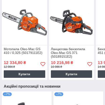
Мотопила Oleo-Маc GS
Ланцюгова бензопила
Бенз
410 / 0,325 (50179111E2)
Oleo-Мас GS 371
451 
(50189151E2)
12 334,80
10 216,98
13 
₴
₴
12 984 ₴
10 986 ₴
14 98
Купити
Купити
Акційні пропозиції та новинки
–7%
–7%