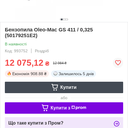
Бензопила Oleo-Маc GS 411 / 0,325
(50179251E2)
В наявності
Код: 993752
Роздріб
12 075,12
₴
12 984 ₴
Економія
908.88 ₴
Залишилось
5 днів
Купити
або
Купити з
Що таке купити з Пром?