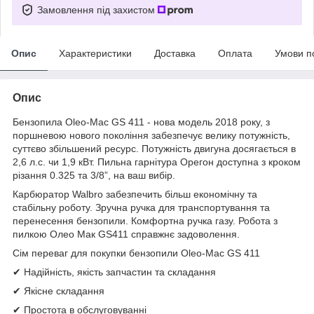
Замовлення під захистом
Опис
Характеристики
Доставка
Оплата
Умови п
Опис
Бензопила Oleo-Mac GS 411 - нова модель 2018 року, з
поршневою нового покоління забезпечує велику потужність,
суттєво збільшений ресурс. Потужність двигуна досягається в
2,6 л.с. чи 1,9 кВт. Пильна гарнітура Орегон доступна з кроком
різання 0.325 та 3/8”, на ваш вибір.
Карбюратор Walbro забезпечить більш економічну та
стабільну роботу. Зручна ручка для транспортування та
перенесення бензопили. Комфортна ручка газу. Робота з
пилкою Олео Мак GS411 справжнє задоволення.
Сім переваг для покупки бензопили Oleo-Mac GS 411
✔ Надійність, якість запчастин та складання
✔ Якісне складання
✔ Простота в обслуговуванні