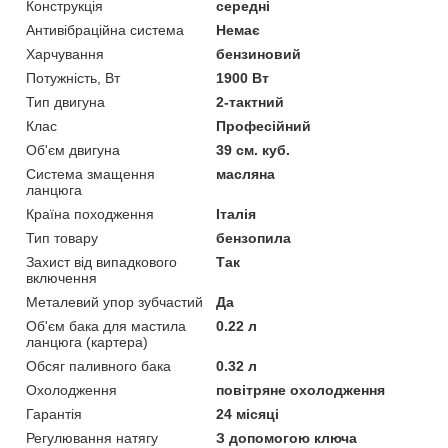
Конструкція
середні
Антивібраційна система
Немає
Харчування
бензиновий
Потужність, Вт
1900 Вт
Тип двигуна
2-тактний
Клас
Професійний
Об'єм двигуна
39 см. куб.
Система змащення
масляна
ланцюга
Країна походження
Італія
Тип товару
бензопила
Захист від випадкового
Так
включення
Металевий упор зубчастий
Да
Об'єм бака для мастила
0.22 л
ланцюга (картера)
Обсяг паливного бака
0.32 л
Охолодження
повітряне охолодження
Гарантія
24 місяці
Регулювання натягу
З допомогою ключа