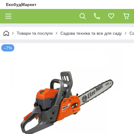
ЕкобудМаркет
Товари та послуги
Садова техніка та все для саду
Са
–7%