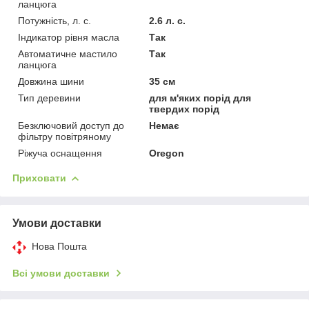
ланцюга
Потужність, л. с.
2.6 л. с.
Індикатор рівня масла
Так
Автоматичне мастило
Так
ланцюга
Довжина шини
35 см
Тип деревини
для м'яких порід для
твердих порід
Безключовий доступ до
Немає
фільтру повітряному
Ріжуча оснащення
Oregon
Приховати
Умови доставки
Нова Пошта
Всі умови доставки