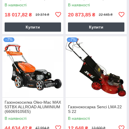
В наявності
В наявності
18 017,82
20 873,85
₴
₴
19 374 ₴
22 445 ₴
Купити
Купити
–7%
–7%
Газонокосилка Оlео-Маc MAX
53TBX ALLROAD ALUMINIUM
Газонокосарка Senci LMA 22
(66069105E5)
S 22
В наявності
В наявності
44 634,42
12 648
₴
₴
47 994 ₴
13 600 ₴