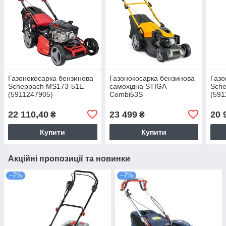
Газонокосарка бензинова
Газонокосарка бензинова
Газо
Scheppach MS173-51E
самохідна STIGA
Sch
(5911247905)
Combi53S
(591
22 110,40
23 499
20 
₴
₴
Купити
Купити
Акційні пропозиції та новинки
–7%
–7%