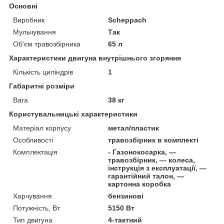
Основні
Виробник
Scheppach
Мульчування
Так
Об'єм травозбірника
65 л
Характеристики двигуна внутрішнього згоряння
Кількість циліндрів
1
Габаритні розміри
Вага
38 кг
Користувальницькі характеристики
Матеріал корпусу
метал/пластик
Особливості
травозбірник в комплекті
Комплектація
- Газонокосарка, —
травозбірник, — колеса,
інструкція з експлуатації, —
гарантійний талон, —
картонна коробка
Харчування
бензинові
Потужність, Вт
5150 Вт
Тип двигуна
4-тактний