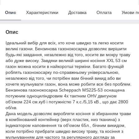
Опис
Характеристики
Доставка
Оплата
Умови п
Опис
Ідеальний вибір для всіх, хто хоче швидко та легко косити
великі газони. Бензинова газонокосарка дозволяє вирішити
будь-які завдання, незалежно від того, косите ви мокру траву
або дуже високу. Завдяки великій ширині косіння XXL 53 см
газон можна косити в найкоротші терміни. Багато функцій
роблять газонокосарку по-справжньому універсальною,
незалежно від того, чи потрібен вам бічний викид або ви
хочете мульчувати газон, вона може робити все без проблем.
Бензинова газонокосарка Scheppach MS225-53 оснащена
потужним одноциліндровим 4х тактним OHV двигуном
об'ємом 224 см.куб і потужністю 7 к.с./5,15 кВ., що дає 2800
об/хв.
Дана модель дозволяє виробляти косіння зі збиранням трави
в комбінований контейнер (верх пластик, низ тканина) з
індикатором наповнення та об'ємом 65л., бічним викидом,
коли потрібно прибрати швидко високу траву, та косіння з
мульчуванням для частого та регулярного догляду за