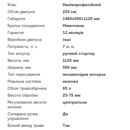
Клас
Напівпрофесійний
Об'єм двигуна
224 см.
Габарити
1460х550х1120 мм
Країна походження
Німеччина
Гарантія
12 місяців
Виробник двигуна
інші
Потужність, л. с.
7 л. с.
Тип запуску
ручний стартер
Висота, мм
1120 мм
Ширина, мм
550 мм
Тип пересування
несамохідна косарка
Різальна система
ножова
Обсяг травозбірника
65 л
Висота обробки
25-75 мм
Регулювання висоти
центральна
косіння
Складана ручка
Да
управління
Бічний викид трави
Так