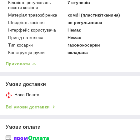
Кількість регулювань
7 ступенів
висоти косіння
Матеріал травозбірника
комбі (пластик/тканина)
Швидкість косіння
не регульована
Інтерфейс користувача
Немає
Привід на колеса
Немає
Тип косарки
газонокосарки
Конструкція ручки
складана
Приховати
Умови доставки
Нова Пошта
Всі умови доставки
Умови оплати