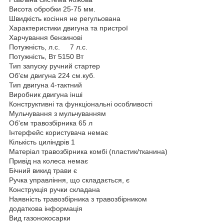
Висота обробки 25-75 мм.
Швидкість косіння не регульована
Характеристики двигуна та пристрої
Харчування бензинові
Потужність, л.с. 7 л.с.
Потужність, Вт 5150 Вт
Тип запуску ручний стартер
Об'єм двигуна 224 см.куб.
Тип двигуна 4-тактний
Виробник двигуна інші
Конструктивні та функціональні особливості
Мульчування з мульчуванням
Об'єм травозбірника 65 л
Інтерфейс користувача немає
Кількість циліндрів 1
Матеріал травозбірника комбі (пластик/тканина)
Привід на колеса немає
Бічний викид трави є
Ручка управління, що складається, є
Конструкція ручки складана
Наявність травозбірника з травозбірником
додаткова інформація
Вид газонокосарки