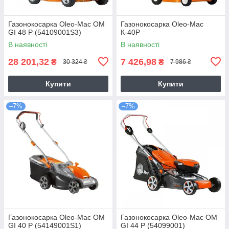
Газонокосарка Oleo-Mac OM
Газонокосарка Oleo-Mac
GI 48 P (54109001S3)
К-40Р
В наявності
В наявності
28 201,32
7 426,98
₴
₴
30 324 ₴
7 986 ₴
Купити
Купити
–7%
–7%
Газонокосарка Oleo-Mac OM
Газонокосарка Oleo-Mac OM
GI 40 P (54149001S1)
GI 44 P (54099001)