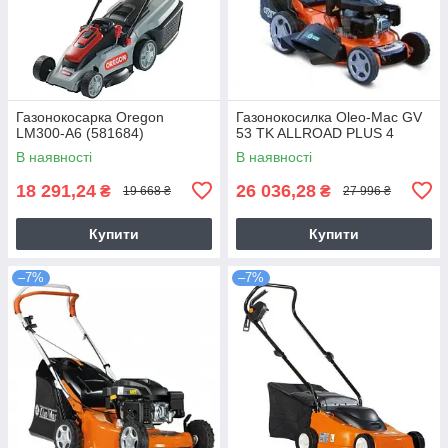
Газонокосарка Oregon
Газонокосилка Оlео-Маc GV
LM300-A6 (581684)
53 TK ALLROAD PLUS 4
В наявності
В наявності
18 291,24
26 036,28
₴
₴
19 668 ₴
27 996 ₴
Купити
Купити
–7%
–7%