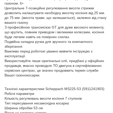
газоном. li>
Центральне 7-позиційне регулювання висоти стрижки
дозволить налаштувати необхідну висотку косіння від 25 мм.
до 75 мм. (висота трави, що залишається), залежно від стану
вашого газону.
З професійною трансмісією GT для дуже високого моменту,
що крутить, повним приводом і великими колесами, косіння
буде легким навіть на помірних схилах.
Подвійна складна ручка для зручного та компактного
зберігання.
Важливо перед роботою уважно вивчити інструкцію з
експлуатації.
Використовуйте лише оригінальні олії, придбані у офіційних
продавців, вчасно проводьте ТО двигуна в сертифікованих
сервісних центрах, це значно продовжить термін служби
Вашої газонокосарки.
Технічні характеристики Scheppach MS225-53 (5911241903)
Робочі параметри
Кількість регулювань висоти косіння 7 ступенів
Тип пересування несамохідна косарка
Ширина обробки 53 см
Різальна система ножова