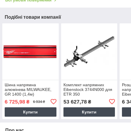
Всі умови повернення
Подібні товари компанії
Шина напрямна
Комплект напрямних
Роз
алюмiнева MILWAUKEE,
Eibenstock 3744N000 для
нап
GR 1400 (1,4м)
ETR 350
Eibe
ETT
6 725,98
53 627,78
6 3
₴
₴
6 934 ₴
(098
Купити
Купити
Про нас