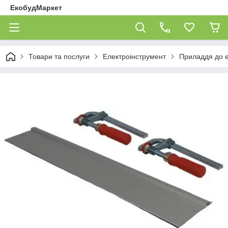
ЕкобудМаркет
Товари та послуги
Електроінструмент
Приладдя до е