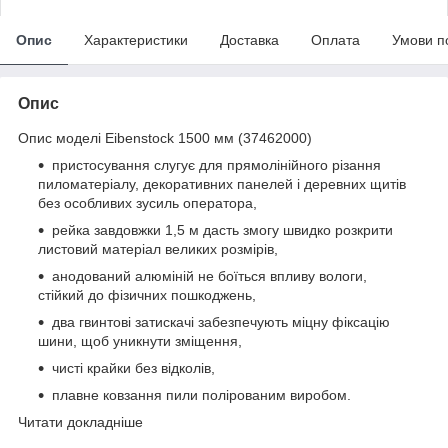
Опис
Характеристики
Доставка
Оплата
Умови п
Опис
Опис моделі Eibenstock 1500 мм (37462000)
пристосування слугує для прямолінійного різання
пиломатеріалу, декоративних панелей і деревних щитів
без особливих зусиль оператора,
рейка завдовжки 1,5 м дасть змогу швидко розкрити
листовий матеріал великих розмірів,
анодований алюміній не боїться впливу вологи,
стійкий до фізичних пошкоджень,
два гвинтові затискачі забезпечують міцну фіксацію
шини, щоб уникнути зміщення,
чисті крайки без відколів,
плавне ковзання пили полірованим виробом.
Читати докладніше