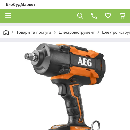
ЕкобудМаркет
Товари та послуги
Електроінструмент
Електроінстру