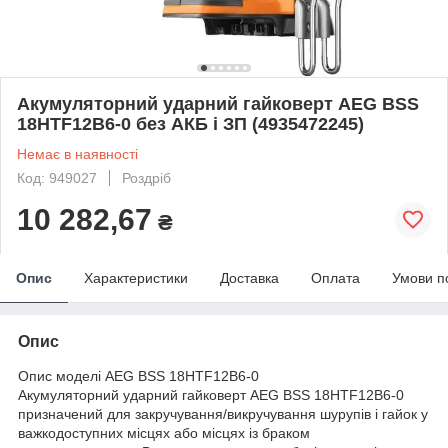
Акумуляторний ударний гайковерт AEG BSS
18HTF12B6-0 без АКБ і ЗП (4935472245)
Немає в наявності
Код: 949027
Роздріб
10 282,67
₴
Опис
Характеристики
Доставка
Оплата
Умови п
Опис
Опис моделі AEG BSS 18HTF12B6-0
Акумуляторний ударний гайковерт AEG BSS 18HTF12B6-0
призначений для закручування/викручування шурупів і гайок у
важкодоступних місцях або місцях із браком