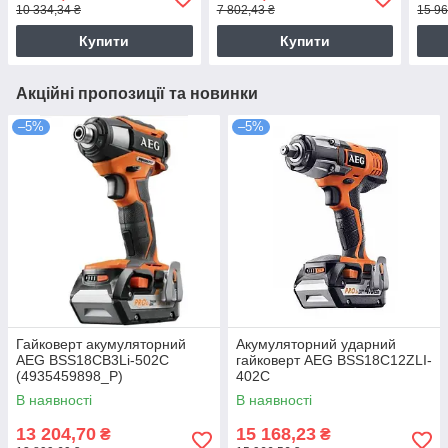
10 334,34 ₴
7 802,43 ₴
15 96
Купити
Купити
Акційні пропозиції та новинки
–5%
–5%
Гайковерт акумуляторний
Акумуляторний ударний
AEG BSS18CB3Li-502C
гайковерт AEG BSS18C12ZLI-
(4935459898_Р)
402C
В наявності
В наявності
13 204,70
15 168,23
₴
₴