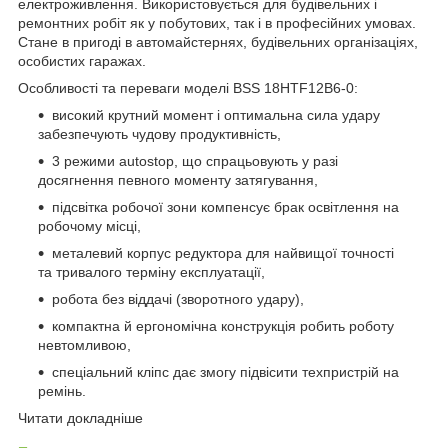
електроживлення. Використовується для будівельних і
ремонтних робіт як у побутових, так і в професійних умовах.
Стане в пригоді в автомайстернях, будівельних організаціях,
особистих гаражах.
Особливості та переваги моделі BSS 18HTF12B6-0:
високий крутний момент і оптимальна сила удару
забезпечують чудову продуктивність,
3 режими autostop, що спрацьовують у разі
досягнення певного моменту затягування,
підсвітка робочої зони компенсує брак освітлення на
робочому місці,
металевий корпус редуктора для найвищої точності
та тривалого терміну експлуатації,
робота без віддачі (зворотного удару),
компактна й ергономічна конструкція робить роботу
невтомливою,
спеціальний кліпс дає змогу підвісити техпристрій на
ремінь.
Читати докладніше