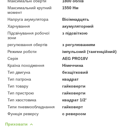
Максимальні оберти
1800 об/хв
Максимальний крутний
1550 Нм
момент
Напруга акумулятора
Вісімнадцять
Харчування
акумуляторний
Підсвічування робочої
з підсвіткою
зони
регулювання обертів
з регулюванням
Режими роботи
імпульсний (тангенційний)
Серія
AEG PRO18V
Країна походження
Німеччина
Тип двигуна
безщітковий
Тип патрона
квадрат
Тип товару
гайковерти
Тип пристрою
гайковерти
Тип хвостовика
квадрат 1/2'
Типи пневмообладнання
гайковерт
Функція реверсу
с реверсом
Приховати