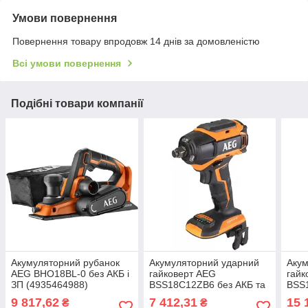
Умови повернення
Повернення товару впродовж 14 днів за домовленістю
Всі умови повернення
Подібні товари компанії
Акумуляторний рубанок
Акумуляторний ударний
Акум
AEG BHO18BL-0 без АКБ і
гайковерт AEG
гайк
ЗП (4935464988)
BSS18C12ZB6 без АКБ та
BSS
ЗУ (4935472012)
9 817,62
7 412,31
15 
₴
₴