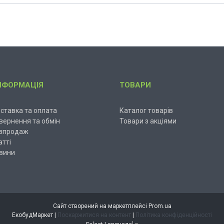
НФОРМАЦІЯ
ТОВАРИ
ставка та оплата
Каталог товарів
вернення та обмін
Товари з акціями
зпродаж
атті
вини
Сайт створений на маркетплейсі
Prom.ua
ЕкобудМаркет |
Поскаржитися на контент
|
Політика конфіденційності