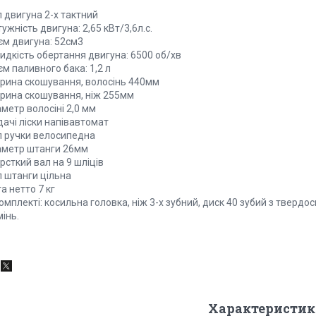
 двигуна 2-х тактний
ужність двигуна: 2,65 кВт/3,6л.с.
єм двигуна: 52см3
идкість обертання двигуна: 6500 об/хв
м паливного бака: 1,2 л
рина скошування, волосінь 440мм
рина скошування, ніж 255мм
метр волосіні 2,0 мм
ачі ліски напівавтомат
п ручки велосипедна
аметр штанги 26мм
сткий вал на 9 шліців
п штанги цільна
а нетто 7 кг
омплекті: косильна головка, ніж 3-х зубний, диск 40 зубий з твер
інь.
Характеристик