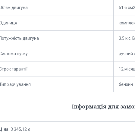
Об'єм двигуна
51.6 см
Одиниця
компле
Потужність двигуна
3.5 к.с. 
Система пуску
ручний 
Строк гарантії
12 місяц
Тип харчування
бензин
Інформація для зам
Ціна:
3 345,12 ₴