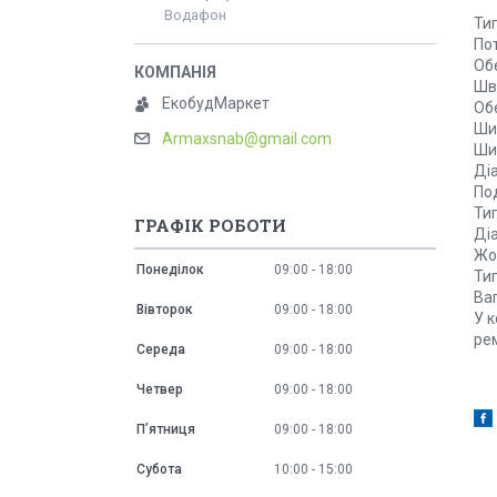
Водафон
Тип
Пот
Об
Шв
ЕкобудМаркет
Обє
Ши
Armaxsnab@gmail.com
Ши
Діа
Под
Ти
ГРАФІК РОБОТИ
Ді
Жор
Понеділок
09:00
18:00
Ти
Ваг
Вівторок
09:00
18:00
У к
рем
Середа
09:00
18:00
Четвер
09:00
18:00
Пʼятниця
09:00
18:00
Субота
10:00
15:00