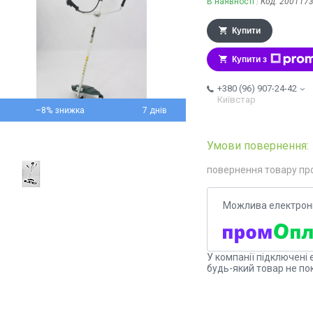
В наявності
Код:
200117
Купити
Купити з
+380 (96) 907-24-42
Київстар
–8%
7 днів
повернення товару пр
У компанії підключені 
будь-який товар не по