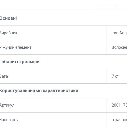
Основні
Виробник
Iron Ang
Ріжучий елемент
Волосін
Габаритні розміри
Вага
7 кг
Користувальницькі характеристики
Артикул
200117
Наявність
в наявн