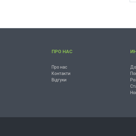
ПРО НАС
И
Про нас
До
Контакти
По
Відгуки
Ро
Ст
Но