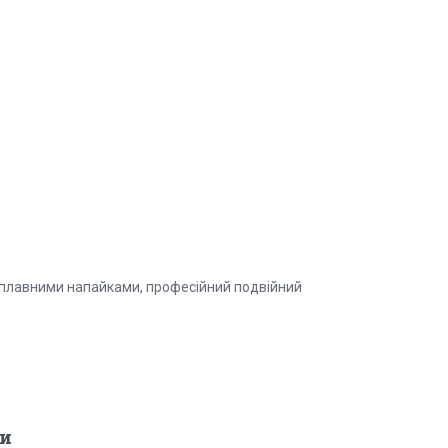
досплавними напайками, професійний подвійний
и