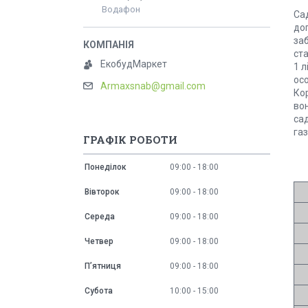
Водафон
Са
до
за
ста
ЕкобудМаркет
1 
осо
Armaxsnab@gmail.com
Кор
во
са
газ
ГРАФІК РОБОТИ
Понеділок
09:00
18:00
Вівторок
09:00
18:00
Середа
09:00
18:00
Четвер
09:00
18:00
Пʼятниця
09:00
18:00
Субота
10:00
15:00