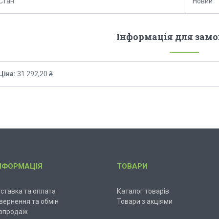
Стан
Новий
Інформація для зам
Ціна:
31 292,20 ₴
НФОРМАЦІЯ
ТОВАРИ
ставка та оплата
Каталог товарів
вернення та обмін
Товари з акціями
зпродаж