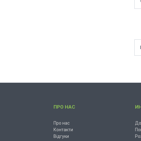
ПРО НАС
И
Про нас
До
Контакти
По
Відгуки
Ро