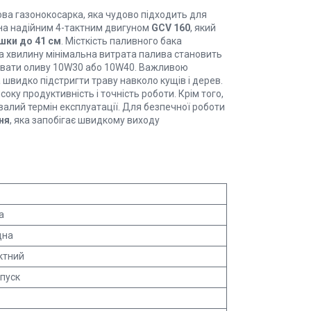
ва газонокосарка, яка чудово підходить для
ана надійним 4-тактним двигуном
GCV 160
, який
шки до 41 см
. Місткість паливного бака
в за хвилину мінімальна витрата палива становить
вувати оливу 10W30 або 10W40. Важливою
а швидко підстригти траву навколо кущів і дерев.
соку продуктивність і точність роботи. Крім того,
алий термін експлуатації. Для безпечної роботи
ня
, яка запобігає швидкому виходу
а
дна
ктний
пуск