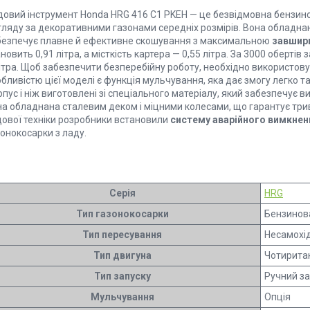
довий інструмент Honda HRG 416 С1 PKEH — це безвідмовна бензино
гляду за декоративними газонами середніх розмірів. Вона обладн
безпечує плавне й ефективне скошування з максимальною
завшир
новить 0,91 літра, а місткість картера — 0,55 літра. За 3000 оберті
літра. Щоб забезпечити безперебійну роботу, необхідно використо
бливістю цієї моделі є функція мульчування, яка дає змогу легко т
пус і ніж виготовлені зі спеціального матеріалу, який забезпечує ви
на обладнана сталевим деком і міцними колесами, що гарантує трив
дової техніки розробники встановили
систему аварійного вимкнен
онокосарки з ладу.
Серія
HRG
Тип газонокосарки
Бензинов
Тип пересування
Несамохі
Тип двигуна
Чотирита
Тип запуску
Ручний за
Мульчування
Опція