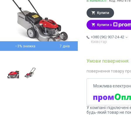
В наявності
Код:
HRG 416
Купити
Купити з
+380 (96) 907-24-42
Київстар
–3%
7 днів
повернення товару пр
У компанії підключені 
будь-який товар не по