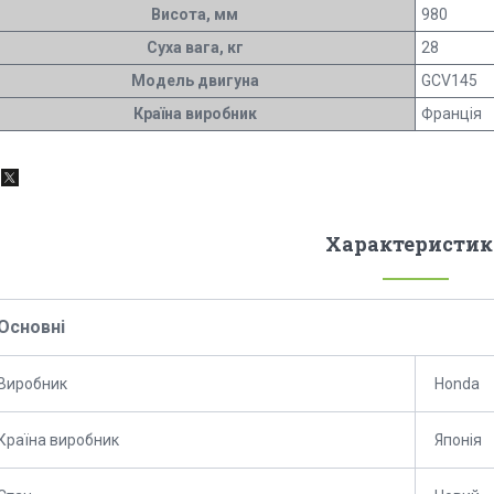
Висота, мм
980
Суха вага, кг
28
Модель двигуна
GСV145
Країна виробник
Франція
Характеристик
Основні
Виробник
Honda
Країна виробник
Японія