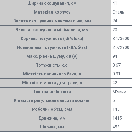
Ширина скошування, см
41
Матеріал корпусу
Сталь
Висота скошування максимальна, мм
74
Висота скошування мінімальна, мм
20
Корисна потужність (кВ/об/хв)
3.1/3600
Номінальна потужність (кВ/об/хв)
2.7/2900
Макс. рівень шуму, dB (A)
94
Потужність, к.с.
3.67
Місткість паливного бака, л
0.91
Місткість мішка для трави, л
42
Тип травозбірника
М'який
Кількість регулювань висоти косіння
6
Робочий об'єм, см3
145
Довжина, мм
1415
Ширина, мм
453