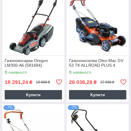
Газонокосарка Oregon
Газонокосилка Оlео-Маc GV
LM300-A6 (581684)
53 TK ALLROAD PLUS 4
В наявності
В наявності
18 291,24
26 036,28
₴
₴
19 668 ₴
27 996 ₴
Купити
Купити
–7%
–7%