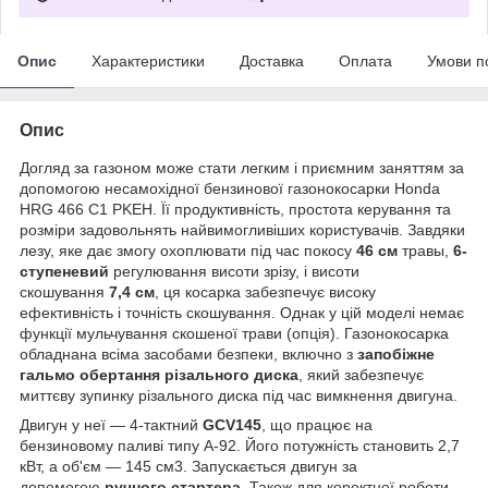
Опис
Характеристики
Доставка
Оплата
Умови п
Опис
Догляд за газоном може стати легким і приємним заняттям за
допомогою несамохідної бензинової газонокосарки Honda
HRG 466 С1 PKEH. Її продуктивність, простота керування та
розміри задовольнять найвимогливіших користувачів. Завдяки
лезу, яке дає змогу охоплювати під час покосу
46 см
травы,
6-
ступеневий
регулювання висоти зрізу, і висоти
скошування
7,4 см
, ця косарка забезпечує високу
ефективність і точність скошування. Однак у цій моделі немає
функції мульчування скошеної трави (опція). Газонокосарка
обладнана всіма засобами безпеки, включно з
запобіжне
гальмо обертання різального диска
, який забезпечує
миттєву зупинку різального диска під час вимкнення двигуна.
Двигун у неї — 4-тактний
GСV145
, що працює на
бензиновому паливі типу А-92. Його потужність становить 2,7
кВт, а об'єм — 145 см3. Запускається двигун за
допомогою
ручного стартера
. Також для коректної роботи