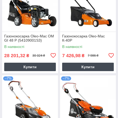
Газонокосарка Oleo-Mac OM
Газонокосарка Oleo-Mac
GI 48 P (54109001S3)
К-40Р
В наявності
В наявності
28 201,32
7 426,98
₴
₴
30 324 ₴
7 986 ₴
Купити
Купити
–7%
–7%