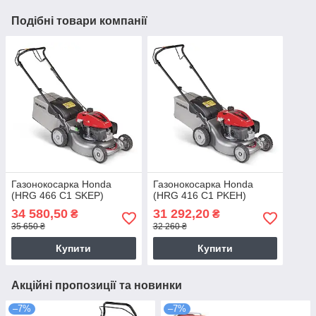
Подібні товари компанії
Газонокосарка Honda
Газонокосарка Honda
(HRG 466 С1 SKEP)
(HRG 416 С1 PKEH)
34 580,50
31 292,20
₴
₴
35 650 ₴
32 260 ₴
Купити
Купити
Акційні пропозиції та новинки
–7%
–7%