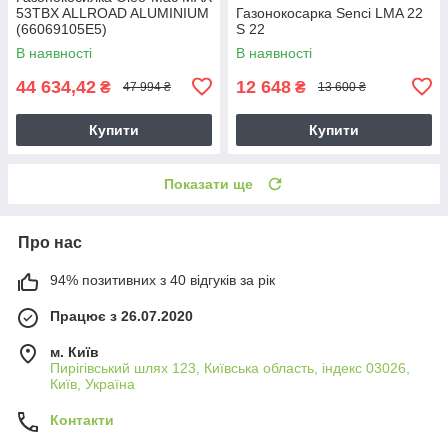
53TBX ALLROAD ALUMINIUM
Газонокосарка Senci LMA 22
(66069105E5)
S 22
В наявності
В наявності
44 634,42
12 648
₴
₴
47 994 ₴
13 600 ₴
Купити
Купити
Показати ще
Про нас
94% позитивних з 40 відгуків за рік
Працює з 26.07.2020
м. Київ
Пирігівський шлях 123, Київська область, індекс 03026,
Київ, Україна
Контакти