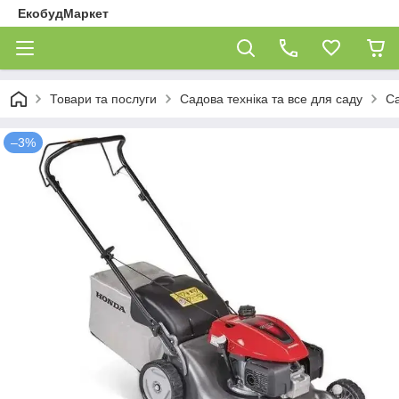
ЕкобудМаркет
Товари та послуги
Садова техніка та все для саду
Са
–3%