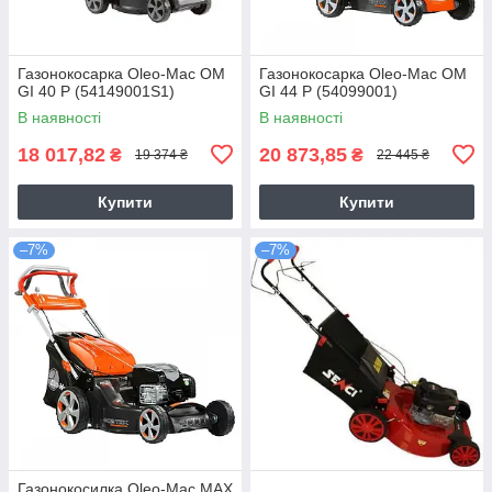
Газонокосарка Oleo-Mac OM
Газонокосарка Oleo-Mac OM
GI 40 P (54149001S1)
GI 44 P (54099001)
В наявності
В наявності
18 017,82
20 873,85
₴
₴
19 374 ₴
22 445 ₴
Купити
Купити
–7%
–7%
Газонокосилка Оlео-Маc MAX