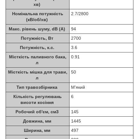
хв)
Номінальна потужність
2.7/2800
(кВ/об/хв)
Макс. рівень шуму, dB (A)
94
Потужність, Вт
2700
Потужність, к.с.
3.6
Місткість паливного бака,
0.91
л
Місткість мішка для трави,
50
л
Тип травозбірника
М'який
Кількість регулювань
6
висоти косіння
Робочий об'єм, см3
145
Довжина, мм
1445
Ширина, мм
497