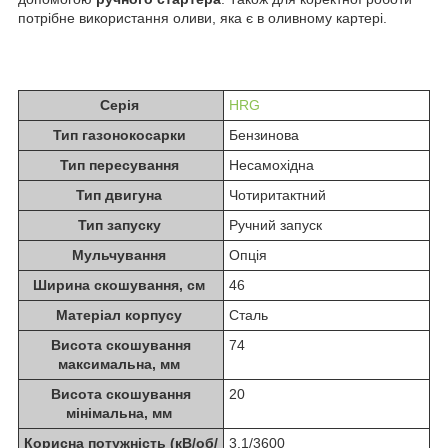
потрібне використання оливи, яка є в оливному картері.
Серія
HRG
Тип газонокосарки
Бензинова
Тип пересування
Несамохідна
Тип двигуна
Чотиритактний
Тип запуску
Ручний запуск
Мульчування
Опція
Ширина скошування, см
46
Матеріал корпусу
Сталь
Висота скошування
74
максимальна, мм
Висота скошування
20
мінімальна, мм
Корисна потужність (кВ/об/
3.1/3600