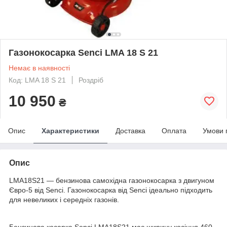
Газонокосарка Senci LMA 18 S 21
Немає в наявності
Код: LMA 18 S 21
Роздріб
10 950
₴
Опис
Характеристики
Доставка
Оплата
Умови 
Опис
LMA18S21 — бензинова самохідна газонокосарка з двигуном
Євро-5 від Senci. Газонокосарка від Senci ідеально підходить
для невеликих і середніх газонів.
Бензинова косарка Senci LMA18S21 має ширину косіння 460