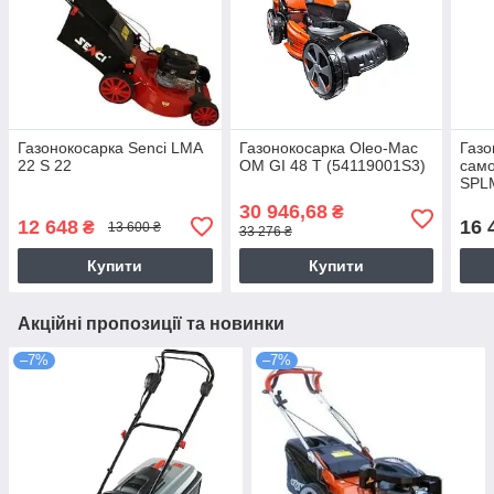
Газонокосарка Senci LMA
Газонокосарка Oleo-Mac
Газо
22 S 22
OM GI 48 T (54119001S3)
сам
SPL
30 946,68
₴
12 648
16 
₴
13 600 ₴
33 276 ₴
Купити
Купити
Акційні пропозиції та новинки
–7%
–7%