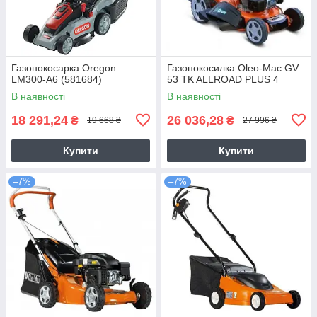
Газонокосарка Oregon
Газонокосилка Оlео-Маc GV
LM300-A6 (581684)
53 TK ALLROAD PLUS 4
В наявності
В наявності
18 291,24
26 036,28
₴
₴
19 668 ₴
27 996 ₴
Купити
Купити
–7%
–7%