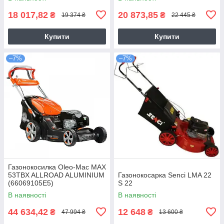
18 017,82
20 873,85
₴
₴
19 374 ₴
22 445 ₴
Купити
Купити
–7%
–7%
Газонокосилка Оlео-Маc MAX
53TBX ALLROAD ALUMINIUM
Газонокосарка Senci LMA 22
(66069105E5)
S 22
В наявності
В наявності
44 634,42
12 648
₴
₴
47 994 ₴
13 600 ₴