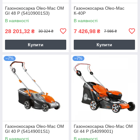
Газонокосарка Oleo-Mac OM
Газонокосарка Oleo-Mac
GI 48 P (54109001S3)
К-40Р
В наявності
В наявності
28 201,32
7 426,98
₴
₴
30 324 ₴
7 986 ₴
Купити
Купити
–7%
–7%
Газонокосарка Oleo-Mac OM
Газонокосарка Oleo-Mac OM
GI 40 P (54149001S1)
GI 44 P (54099001)
В наявності
В наявності