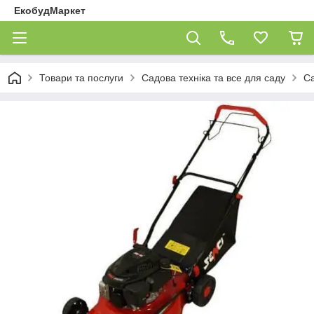
ЕкобудМаркет
Товари та послуги
Садова техніка та все для саду
Са