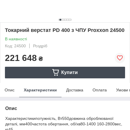
Токарний верстат PD 400 з ЧПУ Proxxon 24500
В наявності
Код: 24500
Роздріб
221 648
₴
Купити
Опис
Характеристики
Доставка
Оплата
Умови 
Опис
Характеристикипотужність, Вт550довжина оброблюваної
деталі, мм400частота обертання, об/хв80-1400 160-2800вес,
кг45