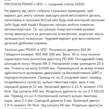
PROXXON PD400 з ЧПУ — токарний статок 24500
На відміну від свого собрата з ручними приводами, цей
варіант дає змогу скільки завгодно разів виготовляти деталь,
начіповану в програмі NcCad або будь-якій векторній програмі
(або будь-якій іншій.) Водночас процес роботи повністю
автоматизується. Те, що раніше токар виготовив руками,
тепер виконується за допомогою електроніки, водночас якість
залишається незмінною. Чудовий варіант для виготовлення
деталей дрібними серіями.
Технічні дані PD400 зі ЧПУ: Потужність двигуна 550 Вт.
Габаритні розміри: 900 460 300 мм. Вага: 45 кг. Інші технічні
характеристики аналогічні верстату PD 400. Посадковий отвір
шпинделя конус Морзе МК 3. Наскрізний отвір шпинделя 20,5
мм. Точність на валу 5/1000 мм. Переміщення за всіма осями
здійснюється кроковими двигунами та безлюфтовими ШВП з
переднатягуванням. Привод по осі Z (ходовий гвинт, привод
поздовжнього супорту): кулько-гвинтова пара, крок 4 мм,
середній діаметр 12 мм. Кроковий двигун 2,12 А, момент 170
Нсм. Хід супорта 400 мм. Роздільна здатність по осі Z 0.00125
мм. Привод по осі Х (поперечний супорт) кулько-гвинтова
пара, крок 2.5 мм. Середній діаметр 8 мм. Кроковий двигун
1,8 А, момент 50 Нсм. Хід супорту 85 мм. Роздільна здатність