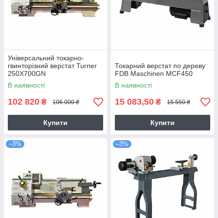
Універсальний токарно-
гвинторізний верстат Turner
Токарний верстат по дереву
250X700GN
FDB Maschinen MCF450
В наявності
В наявності
102 820
15 083,50
₴
₴
106 000 ₴
15 550 ₴
Купити
Купити
–3%
–3%