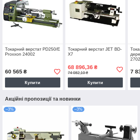
Токарний верстат PD250/E
Токарний верстат JET BD-
Тока
Proxxon 24002
X7
дере
270
68 896,36
₴
60 565
7 8
₴
74 082,10 ₴
Купити
Купити
Акційні пропозиції та новинки
–3%
–3%