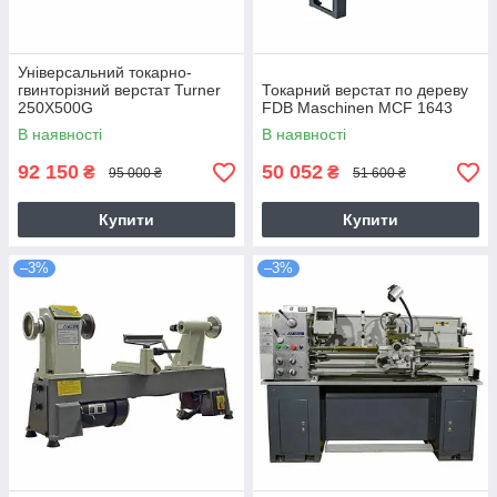
Універсальний токарно-
гвинторізний верстат Turner
Токарний верстат по дереву
250X500G
FDB Maschinen MCF 1643
В наявності
В наявності
92 150
50 052
₴
₴
95 000 ₴
51 600 ₴
Купити
Купити
–3%
–3%