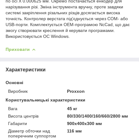
по осі X 0.000625 мм. Окремо постачається енкодер для
нарізування різі. Зміна інструмента вручну, проте завдяки
системі закріплення різальних різців досягається висока
точність. Контролер верстата під'єднується через COM- або
USB-порти. Комплектується OEM-програмою NcCad, що дає
змогу створювати креслення й керувати програмами.
Використовується ОС Windows.
Приховати
Характеристики
Основні
Виробник
Proxxon
Користувальницькі характеристики
Вага
45 кг
Висота центрів
80/330/1400/160/660/2800 мм
Габарити
900x400x300 мм
Діаметр обточки над
116 мм
поперечним суппортом