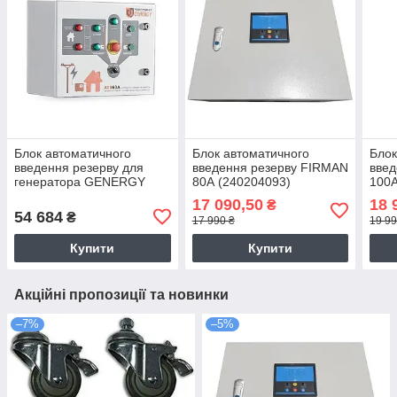
Блок автоматичного
Блок автоматичного
Блок
введення резерву для
введення резерву FIRMAN
введ
генератора GENERGY
80А (240204093)
100А
400А
17 090,50
18 
₴
54 684
₴
17 990 ₴
19 99
Купити
Купити
Акційні пропозиції та новинки
–7%
–5%