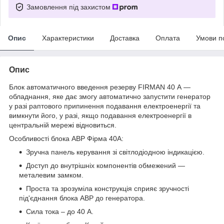
Замовлення під захистом
Опис
Характеристики
Доставка
Оплата
Умови п
Опис
Блок автоматичного введення резерву FIRMAN 40 А —
обладнання, яке дає змогу автоматично запустити генератор
у разі раптового припинення подавання електроенергії та
вимкнути його, у разі, якщо подавання електроенергії в
центральній мережі відновиться.
Особливості блока АВР Фірма 40А:
Зручна панель керування зі світлодіодною індикацією.
Доступ до внутрішніх компонентів обмежений —
металевим замком.
Проста та зрозуміла конструкція сприяє зручності
під'єднання блока АВР до генератора.
Сила тока – до 40 А.