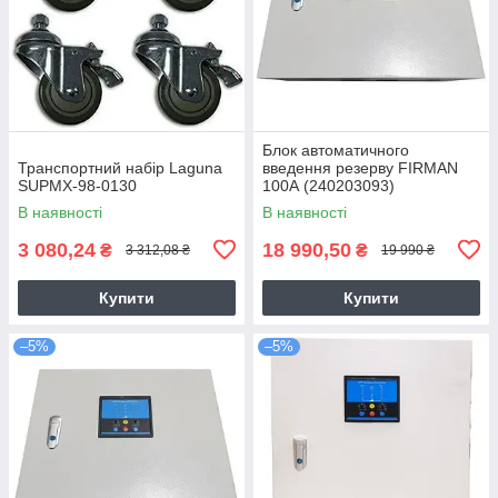
Блок автоматичного
Транспортний набір Laguna
введення резерву FIRMAN
SUPMX-98-0130
100А (240203093)
В наявності
В наявності
3 080,24
18 990,50
₴
₴
3 312,08 ₴
19 990 ₴
Купити
Купити
–5%
–5%