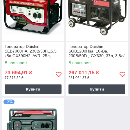
Генератор Daishin
Генератор Daishin
SEB7000HA, 230В/50Гц,5.5
SGB1200Hsa, 10кВа,
кВа,GX390H2, AVR, 25л,
230В/50Гц, GX630, 37л, 3,8л/
2x16A, 9год, 12V-8.3A, 87кг
год, 7год, AVR, 2х16А, 177кг
В наявності
В наявності
73 694,91
267 011,15
₴
₴
77 573,59 ₴
281 064,37 ₴
Купити
Купити
–3%