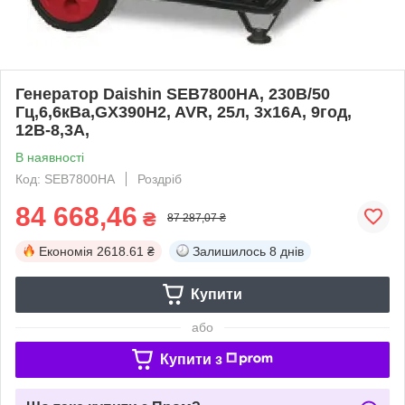
Генератор Daishin SEB7800HA, 230В/50
Гц,6,6кВа,GX390H2, AVR, 25л, 3х16А, 9год,
12В-8,3А,
В наявності
Код: SEB7800HA
Роздріб
84 668,46
₴
87 287,07 ₴
Економія
2618.61 ₴
Залишилось
8 днів
Купити
або
Купити з