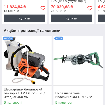
10K (без акумуляторів)
1K (
11 824,84
70 030,68
4 6
₴
₴
13 138,71 ₴
75 301,81 ₴
5 139
Купити
Купити
Акційні пропозиції та новинки
–22%
–7%
Швонарізник бензиновий
Бензоріз GTM GT7208S 3,5
Пила шабельна
кВт диск 400 мм
Hitachi/HiKOKI CR13VBY
В наявності
В наявності