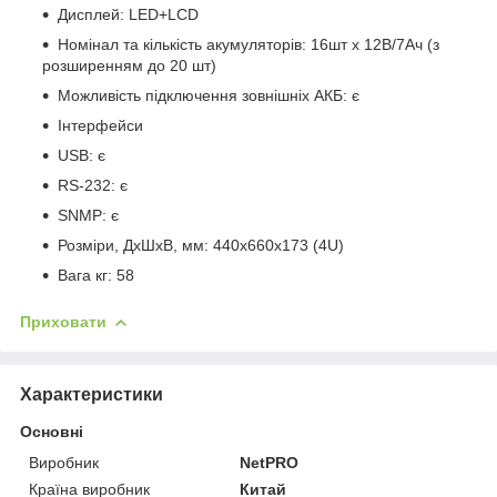
Дисплей: LED+LCD
Номінал та кількість акумуляторів: 16шт x 12В/7Ач (з
розширенням до 20 шт)
Можливість підключення зовнішніх АКБ: є
Інтерфейси
USB: є
RS-232: є
SNMP: є
Розміри, ДхШхВ, мм: 440x660x173 (4U)
Вага кг: 58
Приховати
Характеристики
Основні
Виробник
NetPRO
Країна виробник
Китай