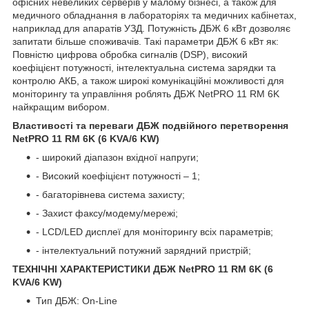
офісних невеликих серверів у малому бізнесі, а також для
медичного обладнання в лабораторіях та медичних кабінетах,
наприклад для апаратів УЗД. Потужність ДБЖ 6 кВт дозволяє
запитати більше споживачів. Такі параметри ДБЖ 6 кВт як:
Повністю цифрова обробка сигналів (DSP), високий
коефіцієнт потужності, інтелектуальна система зарядки та
контролю АКБ, а також широкі комунікаційні можливості для
моніторингу та управління роблять ДБЖ NetPRO 11 RM 6K
найкращим вибором.
Властивості та переваги ДБЖ подвійного перетворення
NetPRO 11 RM 6K (6 KVA/6 KW)
- широкий діапазон вхідної напруги;
- Високий коефіцієнт потужності – 1;
- багаторівнева система захисту;
- Захист факсу/модему/мережі;
- LCD/LED дисплеї для моніторингу всіх параметрів;
- інтелектуальний потужний зарядний пристрій;
ТЕХНІЧНІ ХАРАКТЕРИСТИКИ ДБЖ NetPRO 11 RM 6K (6
KVA/6 KW)
Тип ДБЖ: On-Line