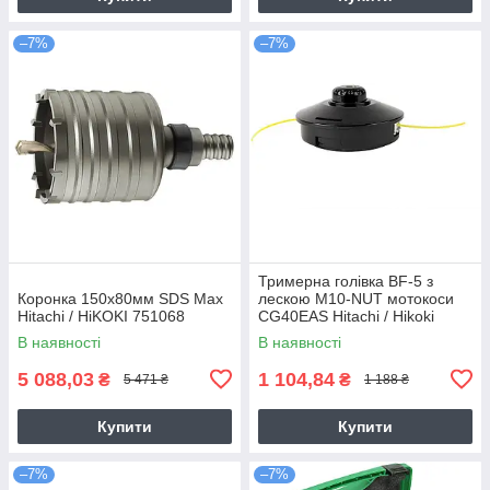
–7%
–7%
Тримерна голівка BF-5 з
Коронка 150х80мм SDS Max
лескою M10-NUT мотокоси
Hitachi / HiKOKI 751068
CG40EAS Hitachi / Hikoki
6695784
В наявності
В наявності
5 088,03
1 104,84
₴
₴
5 471 ₴
1 188 ₴
Купити
Купити
–7%
–7%