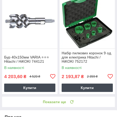
Набір пилкових коронок 9 од.
Бур 40х150мм VARIA ⭐️⭐️⭐️
для електрика Hitachi /
Hitachi / HiKOKI 744121
HiKOKI 752172
В наявності
В наявності
4 203,60
2 193,87
₴
₴
4 520 ₴
2 359 ₴
Купити
Купити
Показати ще