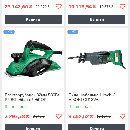
23 142,60
10 116,54
₴
₴
29 670 ₴
10 878 ₴
Купити
Купити
–7%
–7%
Електрорубанок 82мм 580Вт
Пила шабельна Hitachi /
P20ST Hitachi / HiKOKI
HiKOKI CR13VA
В наявності
В наявності
3 297,78
9 452,52
₴
₴
3 546 ₴
10 164 ₴
Купити
Купити