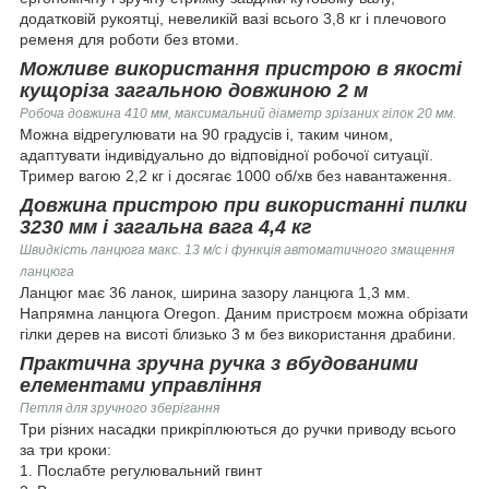
додатковій рукоятці, невеликій вазі всього 3,8 кг і плечового
ременя для роботи без втоми.
Можливе використання пристрою в якості
кущоріза загальною довжиною 2 м
Робоча довжина 410 мм, максимальний діаметр зрізаних гілок 20 мм.
Можна відрегулювати на 90 градусів і, таким чином,
адаптувати індивідуально до відповідної робочої ситуації.
Тример вагою 2,2 кг і досягає 1000 об/хв без навантаження.
Довжина пристрою при використанні пилки
3230 мм і загальна вага 4,4 кг
Швидкість ланцюга макс. 13 м/с і функція автоматичного змащення
ланцюга
Ланцюг має 36 ланок, ширина зазору ланцюга 1,3 мм.
Напрямна ланцюга Oregon. Даним пристроєм можна обрізати
гілки дерев на висоті близько 3 м без використання драбини.
Практична зручна ручка з вбудованими
елементами управління
Петля для зручного зберігання
Три різних насадки прикріплюються до ручки приводу всього
за три кроки:
1. Послабте регулювальний гвинт