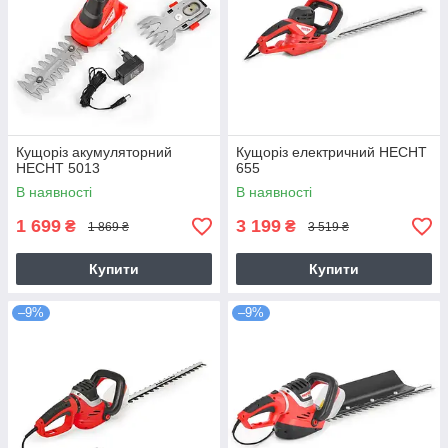
Кущоріз акумуляторний
Кущоріз електричний HECHT
HECHT 5013
655
В наявності
В наявності
1 699
3 199
₴
₴
1 869 ₴
3 519 ₴
Купити
Купити
–9%
–9%