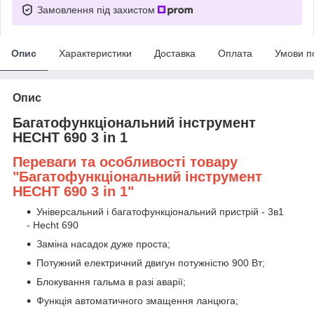
Замовлення під захистом
Опис
Характеристики
Доставка
Оплата
Умови п
Опис
Багатофункціональний інструмент
HECHT 690 3 in 1
Переваги та особливості товару
"Багатофункціональний інструмент
HECHT 690 3 in 1"
Універсальний і багатофункціональний пристрій - 3в1
- Hecht 690
Заміна насадок дуже проста;
Потужний електричний двигун потужністю 900 Вт;
Блокування гальма в разі аварії;
Функція автоматичного змащення ланцюга;