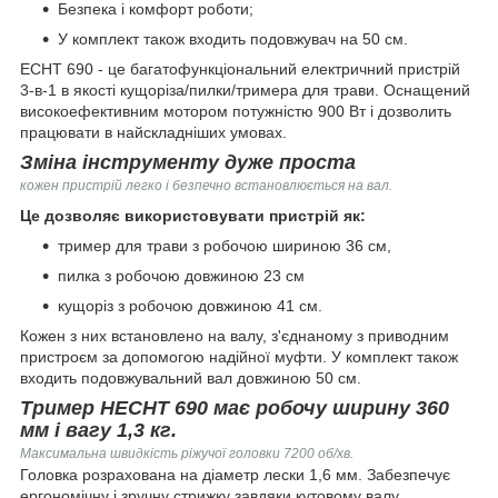
Безпека і комфорт роботи;
У комплект також входить подовжувач на 50 см.
ECHT 690 - це багатофункціональний електричний пристрій
3-в-1 в якості кущоріза/пилки/тримера для трави. Оснащений
високоефективним мотором потужністю 900 Вт і дозволить
працювати в найскладніших умовах.
Зміна інструменту дуже проста
кожен пристрій легко і безпечно встановлюється на вал.
Це дозволяє використовувати пристрій як:
тример для трави з робочою шириною 36 см,
пилка з робочою довжиною 23 см
кущоріз з робочою довжиною 41 см.
Кожен з них встановлено на валу, з'єднаному з приводним
пристроєм за допомогою надійної муфти. У комплект також
входить подовжувальний вал довжиною 50 см.
Тример HECHT 690 має робочу ширину 360
мм і вагу 1,3 кг.
Максимальна швидкість ріжучої головки 7200 об/хв.
Головка розрахована на діаметр лески 1,6 мм. Забезпечує
ергономічну і зручну стрижку завдяки кутовому валу,