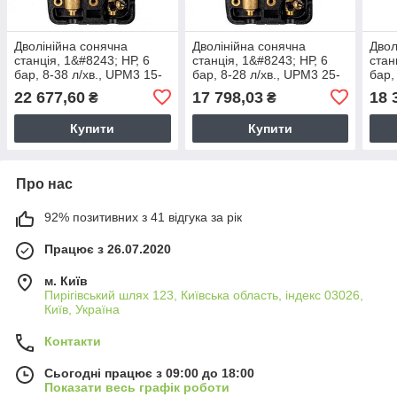
Дволінійна сонячна
Дволінійна сонячна
Двол
станція, 1&#8243; НР, 6
станція, 1&#8243; НР, 6
стан
бар, 8-38 л/хв., UPM3 15-
бар, 8-28 л/хв., UPM3 25-
бар,
105
75
GRU
22 677,60
17 798,03
18 
₴
₴
Купити
Купити
Про нас
92% позитивних з 41 відгука за рік
Працює з 26.07.2020
м. Київ
Пирігівський шлях 123, Київська область, індекс 03026,
Київ, Україна
Контакти
Сьогодні працює з 09:00 до 18:00
Показати весь графік роботи