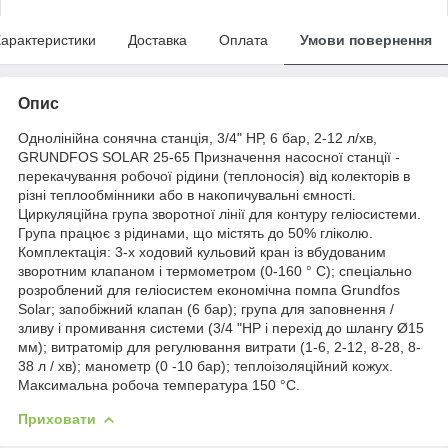
арактеристики
Доставка
Оплата
Умови повернення
Опис
Однолінійна сонячна станція, 3/4" НР, 6 бар, 2-12 л/хв,
GRUNDFOS SOLAR 25-65 Призначення насосної станції -
перекачування робочої рідини (теплоносія) від колекторів в
різні теплообмінники або в накопичувальні ємності.
Циркуляційна група зворотної лінії для контуру геліосистеми.
Група працює з рідинами, що містять до 50% гліколю.
Комплектація: 3-х ходовий кульовий кран із вбудованим
зворотним клапаном і термометром (0-160 ° С); спеціально
розроблений для геліосистем економічна помпа Grundfos
Solar; запобіжний клапан (6 бар); група для заповнення /
зливу і промивання системи (3/4 "НР і перехід до шлангу Ø15
мм); витратомір для регулювання витрати (1-6, 2-12, 8-28, 8-
38 л / хв); манометр (0 -10 бар); теплоізоляційний кожух.
Максимальна робоча температура 150 °C.
Приховати