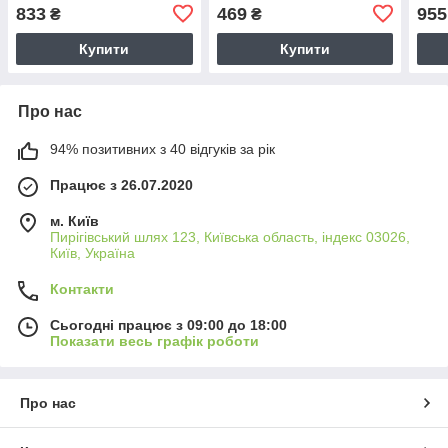
38W/PD/QC3.0, 1xType-C
60W,
833
469
955
₴
₴
20W, 1xUSB 18W)
QC/
Купити
Купити
Про нас
94% позитивних з 40 відгуків за рік
Працює з 26.07.2020
м. Київ
Пирігівський шлях 123, Київська область, індекс 03026,
Київ, Україна
Контакти
Сьогодні працює з 09:00 до 18:00
Показати весь графік роботи
Про нас