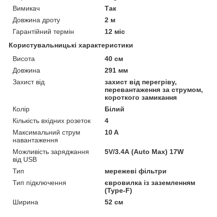
Вимикач
Так
Довжина дроту
2 м
Гарантійний термін
12 міс
Користувальницькі характеристики
Висота
40 см
Довжина
291 мм
Захист від
захист від перегріву,
перевантаження за струмом,
короткого замикання
Колір
Білий
Кількість вхідних розеток
4
Максимальний струм
10 A
навантаження
Можливість заряджання
5V/3.4А (Auto Max) 17W
від USB
Тип
мережеві фільтри
Тип підключення
євровилка із заземленням
(Type-F)
Ширина
52 см