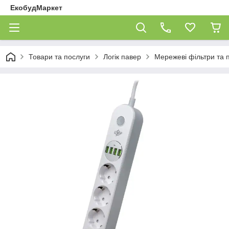
ЕкобудМаркет
Товари та послуги
Логік павер
Мережеві фільтри та 