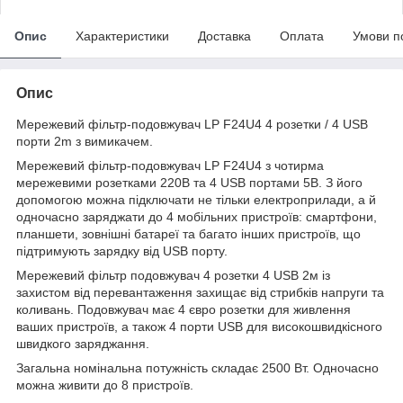
Опис
Характеристики
Доставка
Оплата
Умови п
Опис
Мережевий фільтр-подовжувач LP F24U4 4 розетки / 4 USB
порти 2m з вимикачем.
Мережевий фільтр-подовжувач LP F24U4 з чотирма
мережевими розетками 220В та 4 USB портами 5В. З його
допомогою можна підключати не тільки електроприлади, а й
одночасно заряджати до 4 мобільних пристроїв: смартфони,
планшети, зовнішні батареї та багато інших пристроїв, що
підтримують зарядку від USB порту.
Мережевий фільтр подовжувач 4 розетки 4 USB 2м із
захистом від перевантаження захищає від стрибків напруги та
коливань. Подовжувач має 4 євро розетки для живлення
ваших пристроїв, а також 4 порти USB для високошвидкісного
швидкого заряджання.
Загальна номінальна потужність складає 2500 Вт. Одночасно
можна живити до 8 пристроїв.