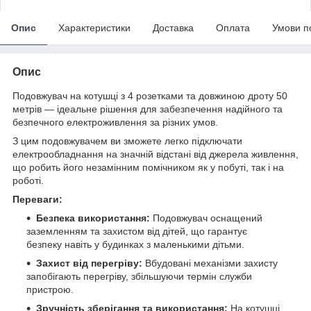
Опис
Характеристики
Доставка
Оплата
Умови п
Опис
Подовжувач на котушці з 4 розетками та довжиною дроту 50
метрів — ідеальне рішення для забезпечення надійного та
безпечного електроживлення за різних умов.
З цим подовжувачем ви зможете легко підключати
електрообладнання на значній відстані від джерела живлення,
що робить його незамінним помічником як у побуті, так і на
роботі.
Переваги:
Безпека використання:
Подовжувач оснащений
заземленням та захистом від дітей, що гарантує
безпеку навіть у будинках з маленькими дітьми.
Захист від перегріву:
Вбудовані механізми захисту
запобігають перегріву, збільшуючи термін служби
пристрою.
Зручність зберігання та використання:
На котушці