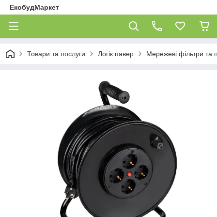
ЕкобудМаркет
Товари та послуги
Логік павер
Мережеві фільтри та 