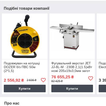
Подібні товари компанії
Подовжувач на котушці
Фугувальний верстат JET
Подо
DOZER б/з ПВС 50м
JJ-8L-M : 230В 2,1(1.5)кВт
Elect
(2*1,5)
ножі 205х19х3,0мм загот
200мм (2 М)
76 655,25
₴
2 556,92
3 3
₴
2 636 ₴
82 425 ₴
Купити
Купити
Про нас