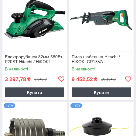
Електрорубанок 82мм 580Вт
Пила шабельна Hitachi /
P20ST Hitachi / HiKOKI
HiKOKI CR13VA
В наявності
В наявності
3 297,78
9 452,52
₴
₴
3 546 ₴
10 164 ₴
Купити
Купити
–7%
–7%