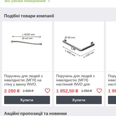
Всі умови повернення
Подібні товари компанії
Поручень для людей з
Поручень для людей з
Пору
інвалідністю (МГН) на
інвалідністю (МГН)
інва
стіну у ванну INVO,
настінний INVO для
наст
ламана, розмір 1000 мм,
зовнішнього кута правий
внут
2 280
1 852,50
1 9
₴
₴
2 400 ₴
1 950 ₴
D труби - 42 мм
та лівий, розмір 600х400
ліви
мм, D труби - 25 мм
D тр
Купити
Купити
Акційні пропозиції та новинки