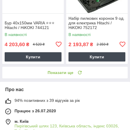
Набір пилкових коронок 9 од.
Бур 40х150мм VARIA ⭐️⭐️⭐️
для електрика Hitachi /
Hitachi / HiKOKI 744121
HiKOKI 752172
В наявності
В наявності
4 203,60
2 193,87
₴
₴
4 520 ₴
2 359 ₴
Купити
Купити
Показати ще
Про нас
94% позитивних з 39 відгуків за рік
Працює з 26.07.2020
м. Київ
Пирігівський шлях 123, Київська область, індекс 03026,