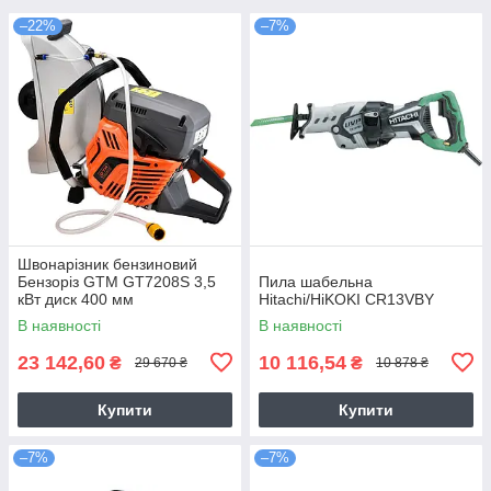
–22%
–7%
Швонарізник бензиновий
Бензоріз GTM GT7208S 3,5
Пила шабельна
кВт диск 400 мм
Hitachi/HiKOKI CR13VBY
В наявності
В наявності
23 142,60
10 116,54
₴
₴
29 670 ₴
10 878 ₴
Купити
Купити
–7%
–7%