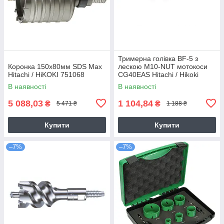
Тримерна голівка BF-5 з
Коронка 150х80мм SDS Max
лескою M10-NUT мотокоси
Hitachi / HiKOKI 751068
CG40EAS Hitachi / Hikoki
6695784
В наявності
В наявності
5 088,03
1 104,84
₴
₴
5 471 ₴
1 188 ₴
Купити
Купити
–7%
–7%