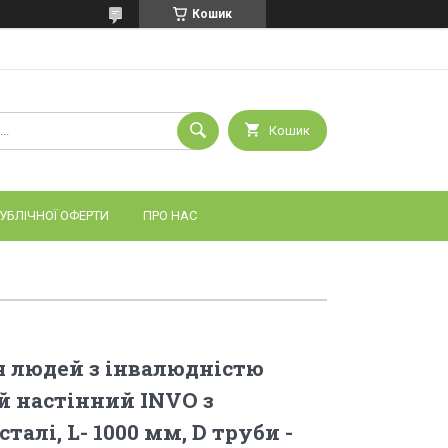
Кошик
Кошик
УБЛІЧНОЇ ОФЕРТИ
ПРО НАС
 людей з інвалюдністю
 настінний INVO з
талі, L- 1000 мм, D труби -