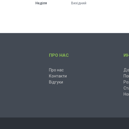
Неділя
Вихідний
ПРО НАС
И
Про нас
До
Контакти
По
Відгуки
Ро
Ст
Но