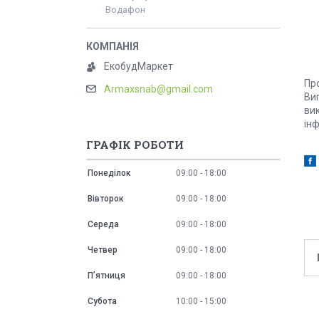
Водафон
ЕкобудМаркет
Пр
Armaxsnab@gmail.com
Виг
ви
ін
ГРАФІК РОБОТИ
Понеділок
09:00
18:00
Вівторок
09:00
18:00
Середа
09:00
18:00
Четвер
09:00
18:00
Пʼятниця
09:00
18:00
Субота
10:00
15:00