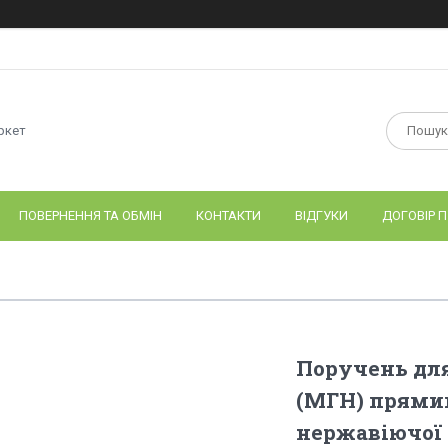
ркет
ПОВЕРНЕННЯ ТА ОБМІН
КОНТАКТИ
ВІДГУКИ
ДОГОВІР П
Поручень для
(МГН) прямий
нержавіючої с