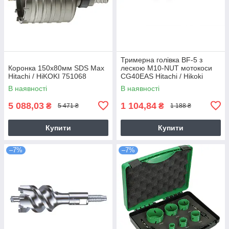
Тримерна голівка BF-5 з
Коронка 150х80мм SDS Max
лескою M10-NUT мотокоси
Hitachi / HiKOKI 751068
CG40EAS Hitachi / Hikoki
6695784
В наявності
В наявності
5 088,03
1 104,84
₴
₴
5 471 ₴
1 188 ₴
Купити
Купити
–7%
–7%