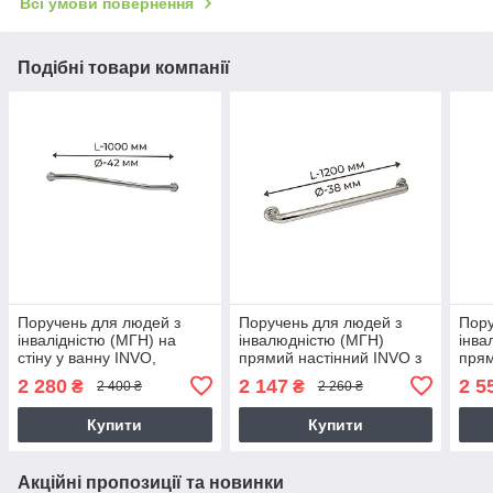
Всі умови повернення
Подібні товари компанії
Поручень для людей з
Поручень для людей з
Пору
інвалідністю (МГН) на
інвалюдністю (МГН)
інва
стіну у ванну INVO,
прямий настінний INVO з
прям
ламана, розмір 1000 мм,
нержавіючої сталі, L- 1200
нерж
2 280
2 147
2 5
₴
₴
2 400 ₴
2 260 ₴
D труби - 42 мм
мм, D труби - 38 мм
мм, 
Купити
Купити
Акційні пропозиції та новинки