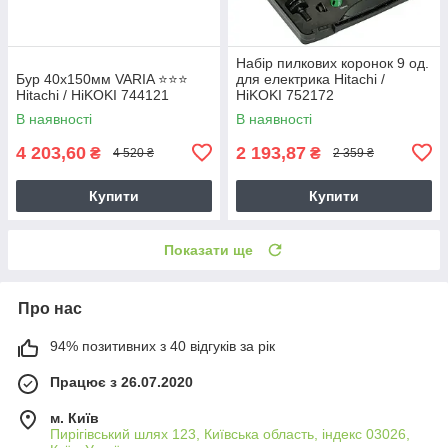
Набір пилкових коронок 9 од.
Бур 40х150мм VARIA ⭐️⭐️⭐️
для електрика Hitachi /
Hitachi / HiKOKI 744121
HiKOKI 752172
В наявності
В наявності
4 203,60
2 193,87
₴
₴
4 520 ₴
2 359 ₴
Купити
Купити
Показати ще
Про нас
94% позитивних з 40 відгуків за рік
Працює з 26.07.2020
м. Київ
Пирігівський шлях 123, Київська область, індекс 03026,