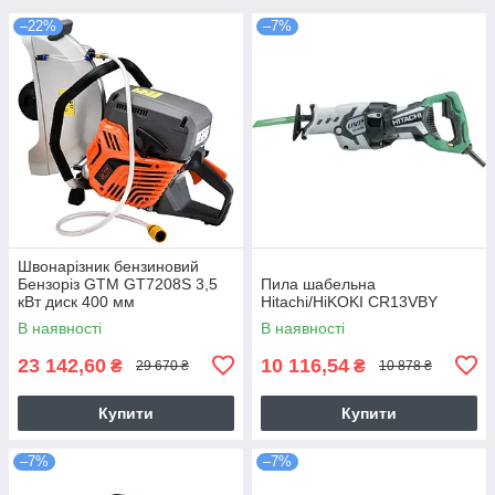
–22%
–7%
Швонарізник бензиновий
Бензоріз GTM GT7208S 3,5
Пила шабельна
кВт диск 400 мм
Hitachi/HiKOKI CR13VBY
В наявності
В наявності
23 142,60
10 116,54
₴
₴
29 670 ₴
10 878 ₴
Купити
Купити
–7%
–7%