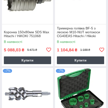
Тримерна голівка BF-5 з
Коронка 150х80мм SDS Max
лескою M10-NUT мотокоси
Hitachi / HiKOKI 751068
CG40EAS Hitachi / Hikoki
6695784
В наявності
В наявності
5 088,03
1 104,84
₴
₴
5 471 ₴
1 188 ₴
Купити
Купити
–7%
–7%