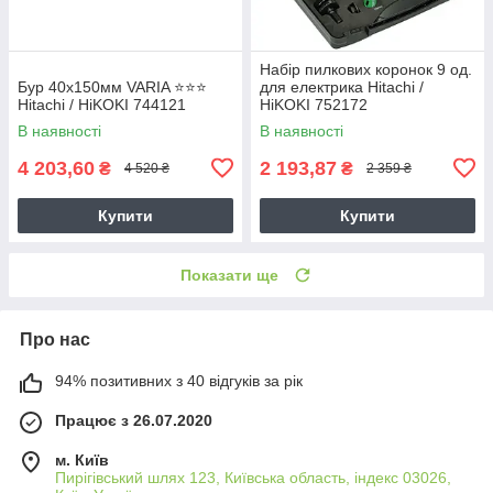
Набір пилкових коронок 9 од.
Бур 40х150мм VARIA ⭐️⭐️⭐️
для електрика Hitachi /
Hitachi / HiKOKI 744121
HiKOKI 752172
В наявності
В наявності
4 203,60
2 193,87
₴
₴
4 520 ₴
2 359 ₴
Купити
Купити
Показати ще
Про нас
94% позитивних з 40 відгуків за рік
Працює з 26.07.2020
м. Київ
Пирігівський шлях 123, Київська область, індекс 03026,