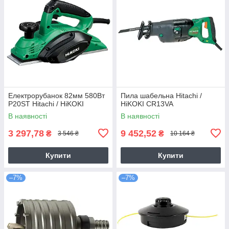
Електрорубанок 82мм 580Вт
Пила шабельна Hitachi /
P20ST Hitachi / HiKOKI
HiKOKI CR13VA
В наявності
В наявності
3 297,78
9 452,52
₴
₴
3 546 ₴
10 164 ₴
Купити
Купити
–7%
–7%