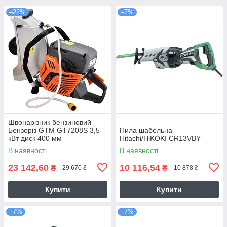
–22%
–7%
Швонарізник бензиновий
Бензоріз GTM GT7208S 3,5
Пила шабельна
кВт диск 400 мм
Hitachi/HiKOKI CR13VBY
В наявності
В наявності
23 142,60
10 116,54
₴
₴
29 670 ₴
10 878 ₴
Купити
Купити
–7%
–7%