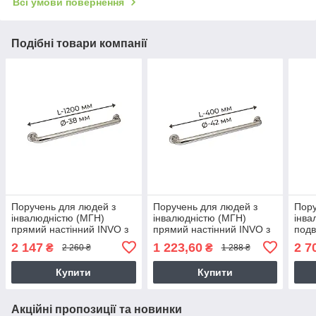
Всі умови повернення
Подібні товари компанії
Поручень для людей з
Поручень для людей з
Пору
інвалюдністю (МГН)
інвалюдністю (МГН)
інва
прямий настінний INVO з
прямий настінний INVO з
подв
нержавіючої сталі, L- 1200
нержавіючої сталі, L- 400
стац
2 147
1 223,60
2 7
₴
₴
2 260 ₴
1 288 ₴
мм, D труби - 38 мм
мм, D труби - 42 мм
800х
мм
Купити
Купити
Акційні пропозиції та новинки