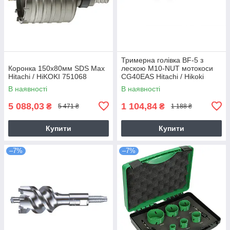
Тримерна голівка BF-5 з
Коронка 150х80мм SDS Max
лескою M10-NUT мотокоси
Hitachi / HiKOKI 751068
CG40EAS Hitachi / Hikoki
6695784
В наявності
В наявності
5 088,03
1 104,84
₴
₴
5 471 ₴
1 188 ₴
Купити
Купити
–7%
–7%