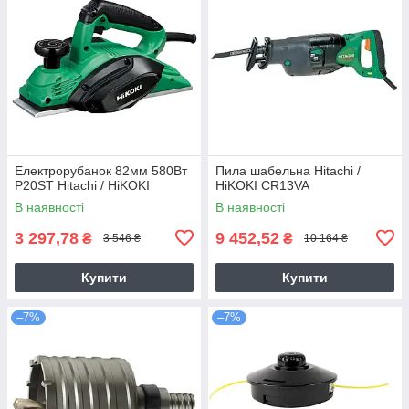
Електрорубанок 82мм 580Вт
Пила шабельна Hitachi /
P20ST Hitachi / HiKOKI
HiKOKI CR13VA
В наявності
В наявності
3 297,78
9 452,52
₴
₴
3 546 ₴
10 164 ₴
Купити
Купити
–7%
–7%