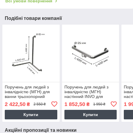
Всі умови повернення
Подібні товари компанії
Поручень для людей з
Поручень для людей з
Пору
інвалідністю (МГН) для
інвалідністю (МГН)
інва
ванни трьохопорний
настінний INVO для
наст
INVO, лівий та правий
зовнішнього кута правий
зовн
2 422,50
1 852,50
1 9
₴
₴
2 550 ₴
1 950 ₴
та лівий, розмір 600х400
та л
мм, D труби - 25 мм
мм, 
Купити
Купити
Акційні пропозиції та новинки