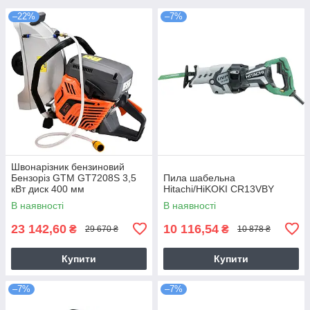
–22%
–7%
Швонарізник бензиновий
Бензоріз GTM GT7208S 3,5
Пила шабельна
кВт диск 400 мм
Hitachi/HiKOKI CR13VBY
В наявності
В наявності
23 142,60
10 116,54
₴
₴
29 670 ₴
10 878 ₴
Купити
Купити
–7%
–7%