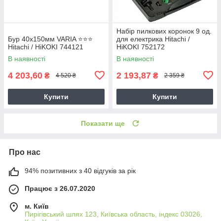
Набір пилкових коронок 9 од.
Бур 40х150мм VARIA ⭐️⭐️⭐️
для електрика Hitachi /
Hitachi / HiKOKI 744121
HiKOKI 752172
В наявності
В наявності
4 203,60
2 193,87
₴
₴
4 520 ₴
2 359 ₴
Купити
Купити
Показати ще
Про нас
94% позитивних з 40 відгуків за рік
Працює з 26.07.2020
м. Київ
Пирігівський шлях 123, Київська область, індекс 03026,